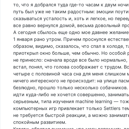
то, что я добрался туда где-то часам к двум ноч
путь был уже не таким радостным: эмоции поути
сказываться усталость и, хоть и легкое, но перее
все равно вернулся домой, весьма довольный про
А сегодня сбылось еще одно мое давнее желание
1 января рано утром. Причем проснулся естеств
образом, видимо, сказалось, что спал в холоде, т
приоткрыл окно больше, чем обычно. Но особой 
не принесло: сначала вроде все было нормально, 
встал, понял, что голова соображает с трудом. В
четыре с половиной часа сна для меня слишком м
ничего интересного не происходит: на улице пас
безлюдно, прошло только несколько собачников
идти куда-либо не хочется совершенно, занимат
серьезным, типа изучения machine learning — тож
компьютерных игр привлекает только Settlers тем
не требуется быстрой реакции, а можно занимат
спокойным развитием.
Кстати, обратил внимание, что могу вспомнить т