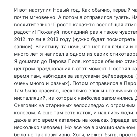
И вот наступил Новый год. Как обычно, первый ч
почти мгновенно. А потом я отправился гулять. Н
восхитительно! Просто какая-то всеообщая атм
радости! Пожалуй, последний раз я такое чувств
2012, то ли в 2013 году (нужно будет посмотреть
записи). Воистину, та ночь, что нет вошлебней и 
много лет я написал в одном из своих стихотво
Я дошагал до Перова Поля, которое обычно стан
центром празднования в этот момент. Постоял к
время там, наблюдая за запусками фейерверков (
очень много и разных). Потом отправился в Перо
Там было красиво, несколько елок и необычных 
инсталляций, из которых наиболее запомнились 
Снеговик на старинных велосипедах с огромным
колесом. А еще там есть каток, и нашлись люди,
даже в это время катались на коньках (правда, в
несколько человек)! Но все же в эмоциональном 
было не так позитивно. Хотя, может быть, просто