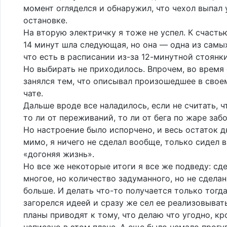
момент огляделся и обнаружил, что чехол выпал 
остановке.
На вторую электричку я тоже не успел. К счасть
14 минут шла следующая, но она — одна из самы
что есть в расписании из-за 12-минутной стоянк
Но выбирать не приходилось. Впрочем, во время 
занялся тем, что описывал произошедшее в сво
чате.
Дальше вроде все наладилось, если не считать, ч
то ли от переживаний, то ли от бега по жаре забо
Но настроение было испорчено, и весь остаток 
мимо, я ничего не сделал вообще, только сидел в
«догоняя жизнь».
Но все же некоторые итоги я все же подведу: сд
многое, но количество задуманного, но не сдела
больше. И делать что-то получается только тогда
загорелся идеей и сразу же сел ее реализовыват
планы приводят к тому, что делаю что угодно, кр
написано в этом плане. А еще было немало прогу