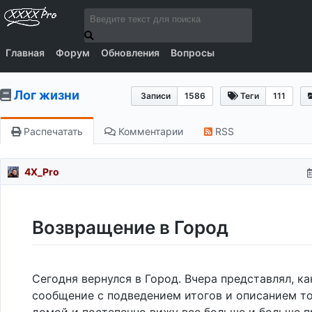
Главная
Форум
Обновления
Вопросы
Лог жизни
Записи
1586
Теги
111
Распечатать
Комментарии
RSS
4X_Pro
Возвращение в Город
Сегодня вернулся в Город. Вчера представлял, к
сообщение с подведением итогов и описанием то
домой и постепенно вижу все больше и больше п