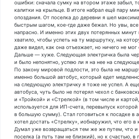
ошибки: сначала сумку на втором этаже забыл, т
калитки на крыльце. В итоге набрал ещё пару ми
опоздания. От поселка до деревни я шел максим
быстрым шагом, кое-где даже бежал. Но увы, все
напрасно. И именно этих двух потерянных минут 
хватило, чтобы успеть на ту маршрутку, на котор
даже видел, как она отъезжает, но ничего не мог
Дальше — хуже. Следующая электричка была чере
и было непонятно, успею ли я на нее на следующ
По закону мировой подлости, это была не маршру
именно большой автобус, который едет медленно.
на следующую электричку я тоже не успел. А ещ
автобуса, чуть было не потерял чехол с банковс
и «Тройкой» и «Стрелкой» (в том числе и картой
используется для ИП-счета, перевыпуск которой
в большую сумму). Стал готовиться к посадке в а
хотел достать «Стрелку», иобнаружил, что его в 
Думал уже возвращаться тем же же путем, что и
поселка (а путь там не близкий), но к счастью, в