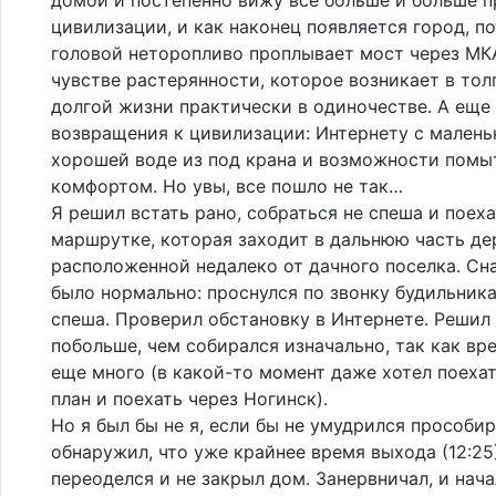
цивилизации, и как наконец появляется город, п
головой неторопливо проплывает мост через МК
чувстве растерянности, которое возникает в тол
долгой жизни практически в одиночестве. А еще
возвращения к цивилизации: Интернету с малень
хорошей воде из под крана и возможности помы
комфортом. Но увы, все пошло не так…
Я решил встать рано, собраться не спеша и поеха
маршрутке, которая заходит в дальнюю часть де
расположенной недалеко от дачного поселка. Сн
было нормально: проснулся по звонку будильника
спеша. Проверил обстановку в Интернете. Решил 
побольше, чем собирался изначально, так как вр
еще много (в какой-то момент даже хотел поеха
план и поехать через Ногинск).
Но я был бы не я, если бы не умудрился прособир
обнаружил, что уже крайнее время выхода (12:25)
переоделся и не закрыл дом. Занервничал, и нача