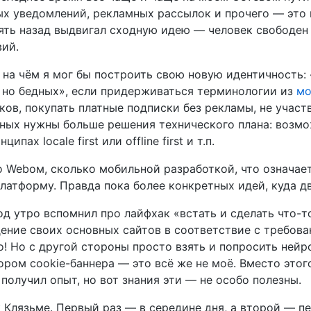
х уведомлений, рекламных рассылок и прочего — это 
 пять назад выдвигал сходную идею — человек свободен
вий.
, на чём я мог бы построить свою новую идентичность: 
 но бедных», если придерживаться терминологии из
мо
ов, покупать платные подписки без рекламы, не участ
бедных нужны больше решения технического плана: возм
х locale first или offline first и т.п.
о Webом, сколько мобильной разработкой, что означае
латформу. Правда пока более конкретных идей, куда дви
од утро вспомнил про лайфхак «встать и сделать что-
дение своих основных сайтов в соответствие с требов
го! Но с другой стороны просто взять и попросить ней
ором cookie-баннера — это всё же не моё. Вместо этог
 получил опыт, но вот знания эти — не особо полезны.
 Клязьме. Первый раз — в середине дня, а второй — пе