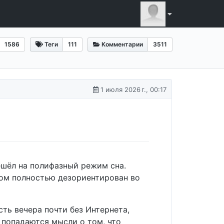
1586
Теги
111
Комментарии
3511
1 июля 2026 г., 00:17
ешёл на полифазный режим сна.
том полностью дезориентирован во
сть вечера почти без Интернета,
 попадаются мысли о том, что