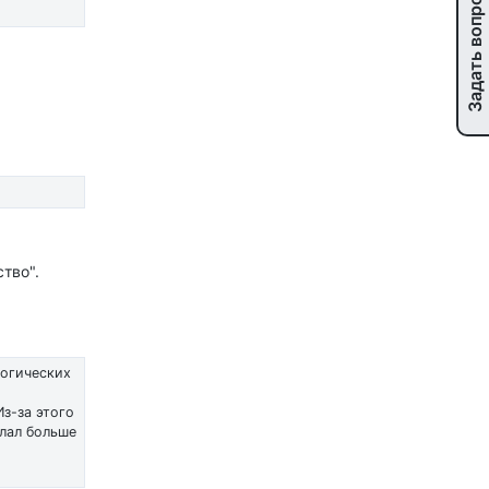
Задать вопрос
тво".
логических
з-за этого
елал больше