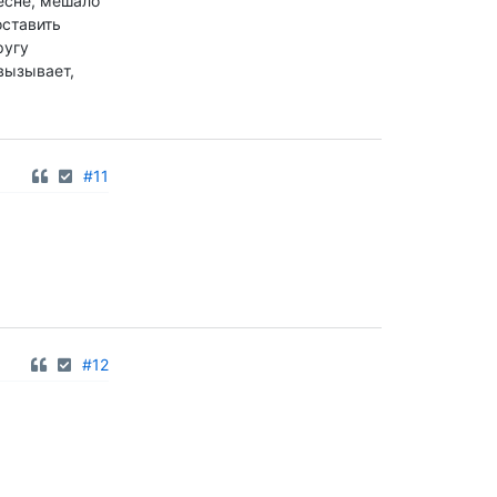
ресне, мешало
оставить
ругу
 вызывает,
#11
#12