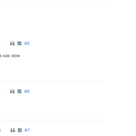
0
#5
 как slow
0
#6
0
#7