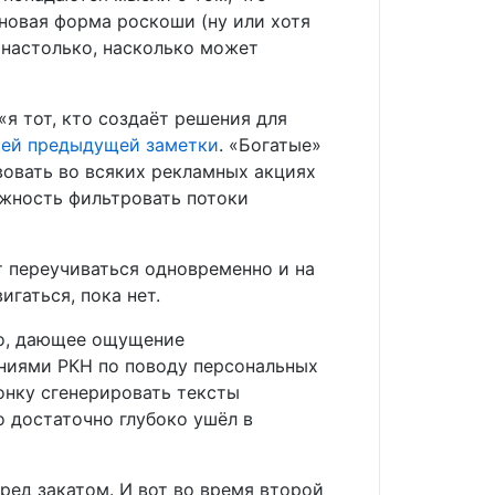
новая форма роскоши (ну или хотя
 настолько, насколько может
«я тот, кто создаёт решения для
ей предыдущей заметки
. «Богатые»
вовать во всяких рекламных акциях
ожность фильтровать потоки
т переучиваться одновременно и на
гаться, пока нет.
то, дающее ощущение
аниями РКН по поводу персональных
ронку сгенерировать тексты
о достаточно глубоко ушёл в
ред закатом. И вот во время второй