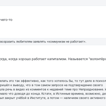
 чего-то
возразить любителям заявлять «коммунизм не работает».
огда, когда хорошо работает капитализм. Называется "волонтёрс
елать это так эффективно, как того хотелось бы, то тут дело в психо
пришёл к выводу, что в том самом запросе на подтверждение своего
ла речь в видео из комментов к недавней теме про Непразднование. И
, мало что доводя до конца. Кстати, в Истинные времена, возможно, д
 был закрыт учёбой в Институте, а потом — наличием своего активного