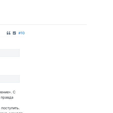
#10
ление». С
и правда
 поступить.