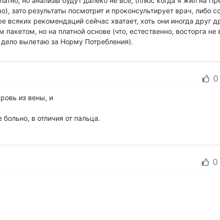
атно, но анализы будут далеко не все, (плюс когда я жил на П
во), зато результаты посмотрит и проконсультирует врач, либо с
ube всяких рекомендаций сейчас хватает, хоть они иногда друг д
м пакетом, но на платной основе (что, естественно, восторга не
 и дело вылетаю за Норму Потребления).
0
ровь из вены, и
 больно, в отличия от пальца.
0