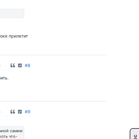
токе прилетит
0
#8
ить.
0
#9
 мной самим
хоть что-