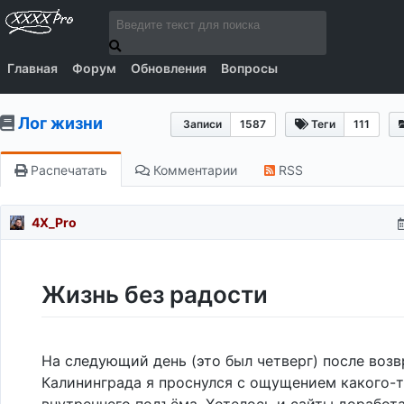
Главная
Форум
Обновления
Вопросы
Лог жизни
Записи
1587
Теги
111
Распечатать
Комментарии
RSS
4X_Pro
Жизнь без радости
На следующий день (это был четверг) после воз
Калининграда я проснулся с ощущением какого-
внутреннего подъёма. Хотелось и сайты доработа