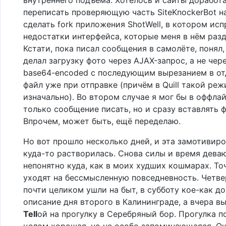
переписать проверяющую часть SiteKnockerBot на 
сделать fork приложения ShotWell, в котором исп
недостатки интерфейса, которые меня в нём раз
Кстати, пока писал сообщения в самолёте, понял,
делал загрузку фото через AJAX-запрос, а не чере
base64-encoded с последующим вырезанием в о
файл уже при отправке (причём в Quill такой ре
изначально). Во втором случае я мог бы в оффла
только сообщение писать, но и сразу вставлять 
Впрочем, может быть, ещё переделаю.
Но вот прошло несколько дней, и эта замотивир
куда-то растворилась. Снова силы и время дева
непонятно куда, как в моих худших кошмарах. То
уходят на бессмысленную повседневность. Четве
почти целиком ушли на быт, в субботу кое-как д
описание дня второго в Калининграде, а вчера в
Tell
ой на прогулку в Серебряный бор. Прогулка п
целом хорошая, но не особо запоминающаяся. 