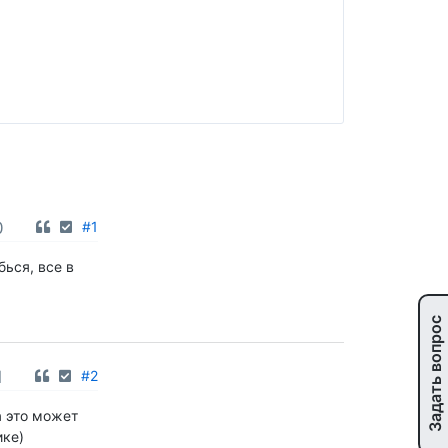
0
#1
бься, все в
Задать вопрос
1
#2
а это может
ике)