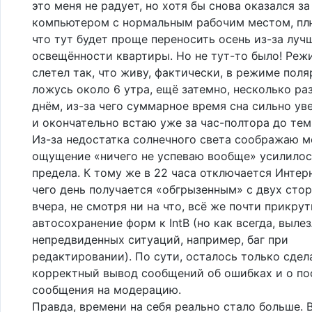
это меня не радует, но хотя бы снова оказался з
компьютером с нормальным рабочим местом, пл
что тут будет проще переносить осень из-за луч
освещённости квартиры. Но не тут-то было! Реж
слетел так, что живу, фактически, в режиме поля
ложусь около 6 утра, ещё затемно, несколько р
днём, из-за чего суммарное время сна сильно ув
и окончательно встаю уже за час-полтора до тем
Из-за недостатка солнечного света соображаю м
ощущение «ничего не успеваю вообще» усилилос
предела. К тому же в 22 часа отключается Интерн
чего день получается «обгрызенным» с двух стор
вчера, не смотря ни на что, всё же почти прикру
автосохранение форм к IntB (но как всегда, выле
непредвиденных ситуаций, например, баг при
редактировании). По сути, осталось только сдел
корректный вывод сообщений об ошибках и о по
сообщения на модерацию.
Правда, времени на себя реально стало больше. В