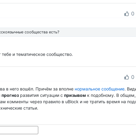
0
усскоязычные сообщества есть?
 тебе и тематическое сообщество.
0
ова в него вошёл. Причём за вполне
нормальное сообщение
. Вид
й
прогноз
развития ситуации с
призывом
к подобному. В общем
там комменты через правило в uBlock и не тратить время на по
ехнические статьи.