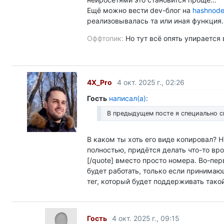
Ещё можно вести dev-блог на
hashnode
реализовывалась та или иная функция.
Но тут всё опять упирается 
4X_Pro
4 окт. 2025 г., 02:26
Гость
написал(а)
:
В предыдущем посте я специально с
В каком ты хоть его виде копировал? 
полностью, придётся делать что-то вро
[/quote] вместо просто номера. Во-пе
будет работать, только если принима
тег, который будет поддерживать такой
Гость
4 окт. 2025 г., 09:15