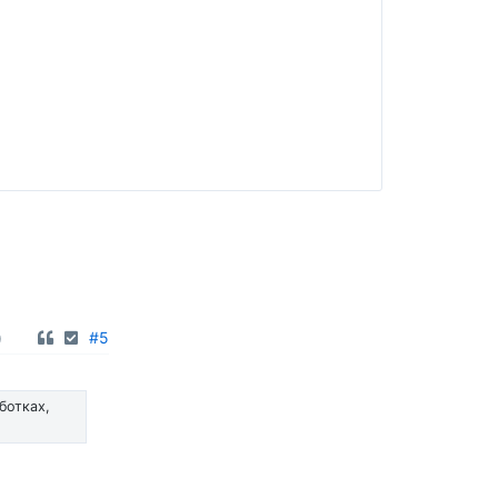
0
#5
ботках,