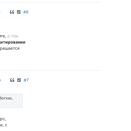
0
#6
ите,
в том
цитировании
 решается
0
#7
ботках,
рс,
м, с