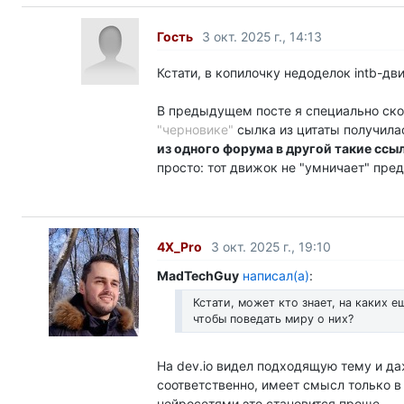
Гость
3 окт. 2025 г., 14:13
Кстати, в копилочку недоделок intb-дв
В предыдущем посте я специально ско
"черновике"
сылка из цитаты получила
из одного форума в другой такие сс
просто: тот движок не "умничает" пре
4X_Pro
3 окт. 2025 г., 19:10
MadTechGuy
написал(а)
:
Кстати, может кто знает, на каких 
чтобы поведать миру о них?
На dev.io видел подходящую тему и да
соответственно, имеет смысл только в 
нейросетями это становится проще…