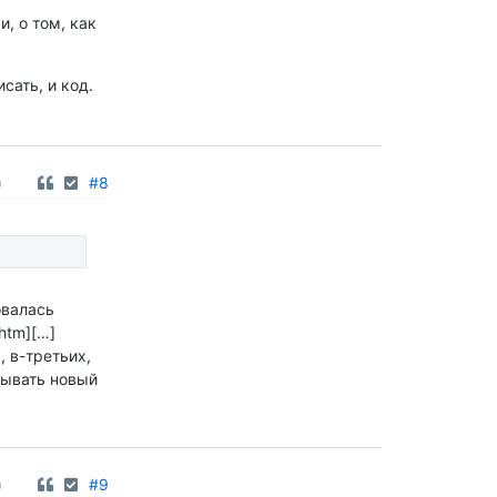
, о том, как
сать, и код.
0
#8
овалась
htm][…]
, в-третьих,
мывать новый
0
#9