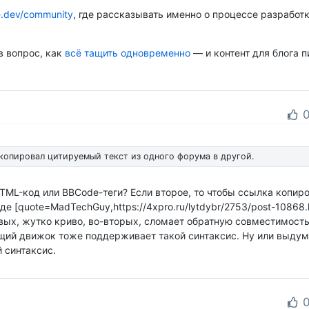
.dev/community
, где рассказывать именно о процессе разработки
в вопрос, как
всё тащить одновременно
— и контент для блога пи
копировал цитируемый текст из одного форума в другой.
HTML-код или BBCode-теги? Если второе, то чтобы ссылка копир
де [quote=MadTechGuy,https://4xpro.ru/lytdybr/2753/post-10868.
рвых, жутко криво, во-вторых, сломает обратную совместимость
ющий движок тоже поддерживает такой синтаксис. Ну или выду
 синтаксис.