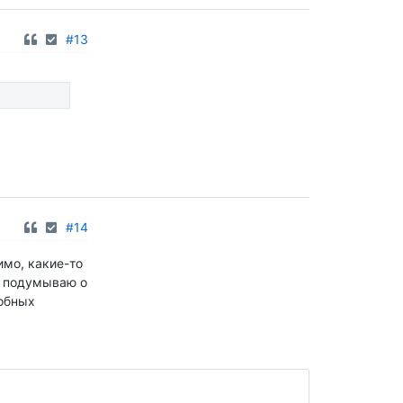
#13
#14
имо, какие-то
, подумываю о
добных