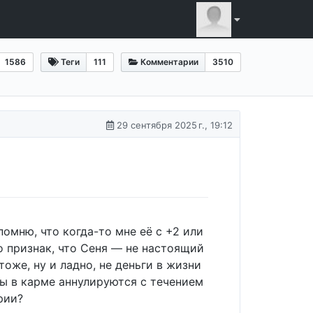
1586
Теги
111
Комментарии
3510
29 сентября 2025 г., 19:12
помню, что когда-то мне её с +2 или
то признак, что Сеня — не настоящий
тоже, ну и ладно, не деньги в жизни
усы в карме аннулируются с течением
рии?