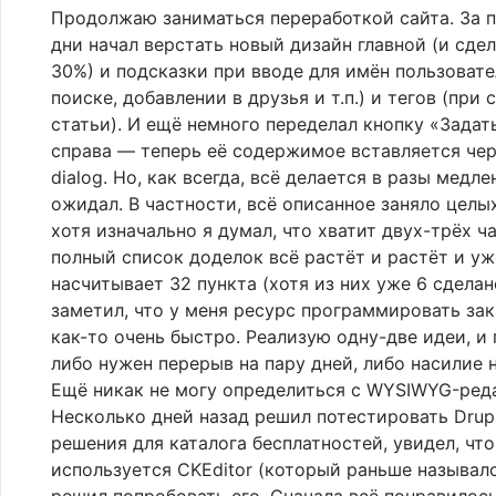
Продолжаю заниматься переработкой сайта. За 
дни начал верстать новый дизайн главной (и сдел
30%) и подсказки при вводе для имён пользовате
поиске, добавлении в друзья и т.п.) и тегов (при
статьи). И ещё немного переделал кнопку «Задат
справа — теперь её содержимое вставляется чер
dialog. Но, как всегда, всё делается в разы медле
ожидал. В частности, всё описанное заняло целых
хотя изначально я думал, что хватит двух-трёх ча
полный список доделок всё растёт и растёт и уж
насчитывает 32 пункта (хотя из них уже 6 сделан
заметил, что у меня ресурс программировать за
как-то очень быстро. Реализую одну-две идеи, и
либо нужен перерыв на пару дней, либо насилие 
Ещё никак не могу определиться с WYSIWYG-ред
Несколько дней назад решил потестировать Drupa
решения для каталога бесплатностей, увидел, что
используется CKEditor (который раньше называлс
решил попробовать его. Сначала всё понравилось