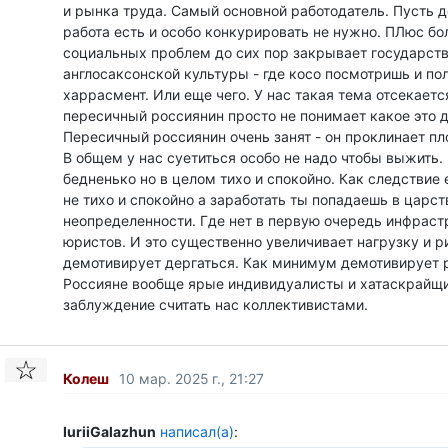
и рынка труда. Самый основной работодатель. Пусть 
работа есть и особо конкурировать не нужно. ПЛюс б
социальных проблем до сих пор закрывает государство
англосаксонской культуры - где косо посмотришь и по
харрасмент. Или еще чего. У нас такая тема отсекаетс
пересичный россиянин просто не понимает какое это д
Пересичный россиянин очень занят - он проклинает пло
В общем у нас суетиться особо не надо чтобы выжить
бедненько но в целом тихо и спокойно. Как следствие
не тихо и спокойно а заработать ты попадаешь в царст
неопределенности. Где нет в первую очередь инфраст
юристов. И это существенно увеличивает нагрузку и ри
демотивирует дергаться. Как минимум демотивирует р
Россияне вообще ярые индивидуалисты и хатаскрайщ
заблуждение считать нас коллективистами.
Колеш
10 мар. 2025 г., 21:27
IuriiGalazhun
написал(а)
: