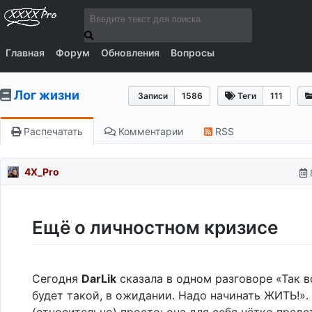
Главная
Форум
Обновления
Вопросы
Лог жизни
Записи
1586
Теги
111
Распечатать
Комментарии
RSS
4X_Pro
Ещё о личностном кризисе
Сегодня
DarLik
сказала в одном разговоре «Так в
будет такой, в ожидании. Надо начинать ЖИТЬ!».
(относительно) просто: она для себя чётко предс