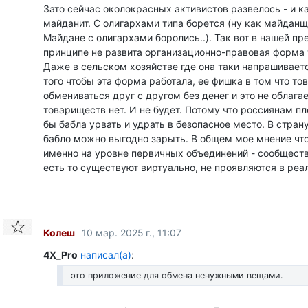
Зато сейчас околокрасных активистов развелось - и к
майданит. С олигархами типа борется (ну как майдан
Майдане с олигархами боролись..). Так вот в нашей пр
принципе не развита организационно-правовая форма
Даже в сельском хозяйстве где она таки напрашиваетс
того чтобы эта форма работала, ее фишка в том что т
обмениваться друг с другом без денег и это не облага
товариществ нет. И не будет. Потому что россиянам пл
бы бабла урвать и удрать в безопасное место. В страну
бабло можно выгодно зарыть. В общем мое мнение чт
именно на уровне первичных объединений - сообществ
есть то существуют виртуально, не проявляются в реа
Колеш
10 мар. 2025 г., 11:07
4X_Pro
написал(а)
:
это приложение для обмена ненужными вещами.