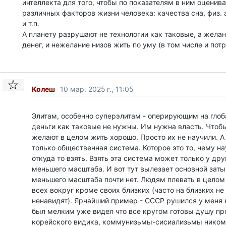
интеллекта для того, чтобы по показателям в ним оценив
различных факторов жизни человека: качества сна, физ. 
и т.п.
А планету разрушают не технологии как таковые, а желан
денег, и нежелание низов жить по уму (в том числе и пот
Колеш
10 мар. 2025 г., 11:05
Элитам, особенно суперэлитам - оперирующим на глоб
деньги как таковые не нужны. Им нужна власть. Чтоб
желают в целом жить хорошо. Просто их не научили. А
только общественная система. Которое это то, чему н
откуда то взять. Взять эта система может только у др
меньшего масштаба. И вот тут вылезает основной заты
меньшего масштаба почти нет. Людям плевать в целом 
всех вокруг кроме своих близких (часто на близких не 
ненавидят). Ярчайший пример - СССР рушился у меня на
был мелким уже видел что все кругом готовы душу пр
корейского видика, коммунизьмы-сисиализьмы ником