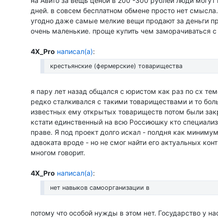
на Авито за вещь ценой в 200 -300 рублей люди могут
дней. в совсем бесплатном обмене просто нет смысла. 
угодно даже самые мелкие вещи продают за деньги пр
очень маленькие. проще купить чем заморачиваться 
4X_Pro
написал(а)
:
крестьянские (фермерские) товарищества
я пару лет назад общался с юристом как раз по сх теме
редко сталкивался с такими товариществами и то бол
известных ему открытых товариществ потом были зак
кстати единственный на всю Россиюшку кто специализ
праве. Я под проект долго искал - полдня как миниму
адвоката вроде - но не смог найти его актуальных конт
многом говорит.
4X_Pro
написал(а)
:
нет навыков самоорганизации в
потому что особой нужды в этом нет. Государство у нас 