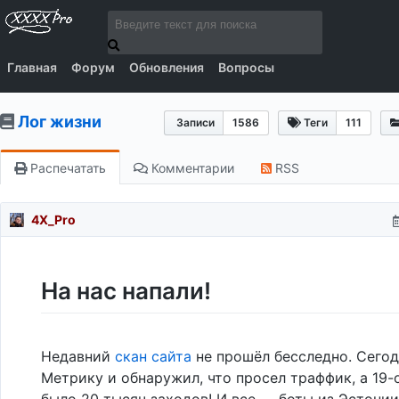
Главная
Форум
Обновления
Вопросы
Лог жизни
Записи
1586
Теги
111
Распечатать
Комментарии
RSS
4X_Pro
На нас напали!
Недавний
скан сайта
не прошёл бесследно. Сегод
Метрику и обнаружил, что просел траффик, а 19-
было 20 тысяч заходов! И все — боты из Эстони