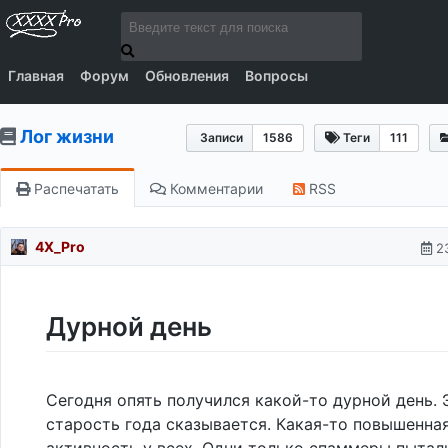
Главная
Форум
Обновления
Вопросы
Лог жизни
Записи
1586
Теги
111
Распечатать
Комментарии
RSS
4X_Pro
2
Дурной день
Сегодня опять получился какой-то дурной день. 
старость года сказывается. Какая-то повышенна
активность у всех. Одни только спаммеры пытал