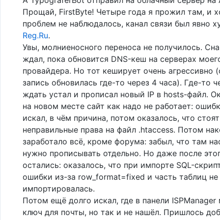
Прощай, FirstByte! Четыре года я прожил там, и 
проблем не наблюдалось, канал связи был явно х
Reg.Ru
.
Увы, молниеносного переноса не получилось. Сна
ждал, пока обновится DNS-кеш на серверах моег
провайдера. Но тот кеширует очень агрессивно (
запись обновилась где-то через 4 часа). Где-то ч
ждать устал и прописал новый IP в hosts-файл. О
на новом месте сайт как надо не работает: ошибк
искал, в чём причина, потом оказалось, что стоят
неправильные права на файл .htaccess. Потом на
заработало всё, кроме форума: забыл, что там н
нужно прописывать отдельно. Но даже после это
остались: оказалось, что при импорте SQL-скрип
ошибки из-за row_format=fixed и часть таблиц не
импортировалась.
Потом ещё долго искал, где в панели ISPManager
ключ для почты, но так и не нашёл. Пришлось до