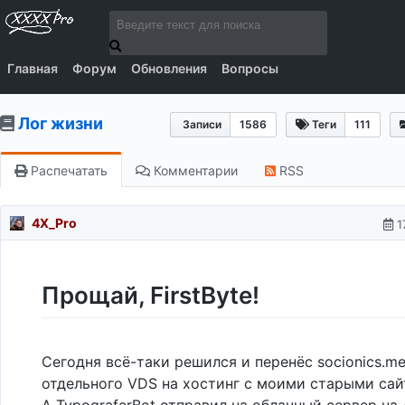
Главная
Форум
Обновления
Вопросы
Лог жизни
Записи
1586
Теги
111
Распечатать
Комментарии
RSS
4X_Pro
1
Прощай, FirstByte!
Сегодня всё-таки решился и перенёс socionics.me
отдельного VDS на хостинг с моими старыми са
А TypograferBot отправил на облачный сервер на