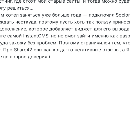
тинг, где стоят мои старые сайты, и тогда можно буде
могу решиться…
ым хотел заняться уже больше года — подключил Socion
 ждать неоткуда, поэтому пусть хоть так пользу принос
 дополнение, которое добавляет виджет для его вывода
е самой InstantCMS, но не смог зайти именно как разр
уда захожу без проблем. Поэтому ограничился тем, что
e. Про Share42 слышал когда-то негативные отзывы, а 
ета: вопрос доверия.)