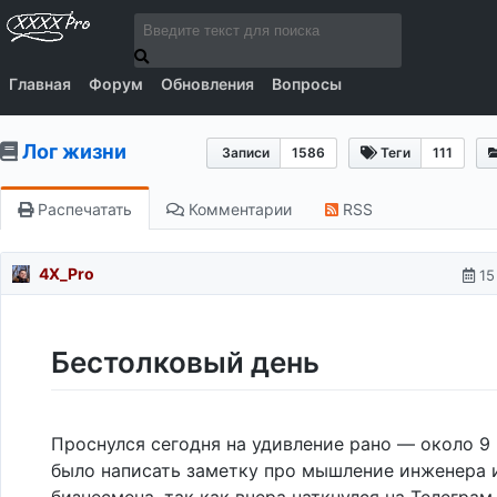
Главная
Форум
Обновления
Вопросы
Лог жизни
Записи
1586
Теги
111
Распечатать
Комментарии
RSS
4X_Pro
15
Бестолковый день
Проснулся сегодня на удивление рано — около 9 
было написать заметку про мышление инженера 
бизнесмена, так как вчера наткнулся на Телеграм