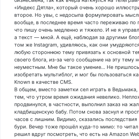
«Индекс Дятла», который очень хорошо иллюстр
второе. Но увы, с недосыпа формулировать мысл
вообще, в последнее время часто переживаю по 
что пишу очень медленно и тяжело. И не я управ
а текст — мной. А ещё, наблюдая за другими бло
том же Instagram, удивляюсь, как они умудряютс
любую стороннюю тему привязать к основной те
своего блога, из-за чего сообщение на эту тему 
неуместным. Мне бы такое умение… Не пришлось
изобретать мультиблог, и мог бы пользоваться к
Known в качестве CMS.
В общем, вместо заметки сел играть в Ведьмака,
тем, что утром время ожидания невелико. Непло
продвинулся, в частности, выполнил заказ на жа
кладбищенскую бабу. Потом снова заснул и просп
часов с лишним. Видимо, сказались последствия
бури. Вечер тоже прошёл куда-то мимо: то читал
решил вдруг посмотреть, что есть на Amazon Web