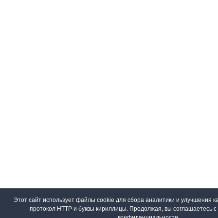
Этот сайт использует файлы cookie для сбора аналитики и улучшения ка
протокол HTTP и буквы кириллицы. Продолжая, вы соглашаетесь 
конфиденциальности
.