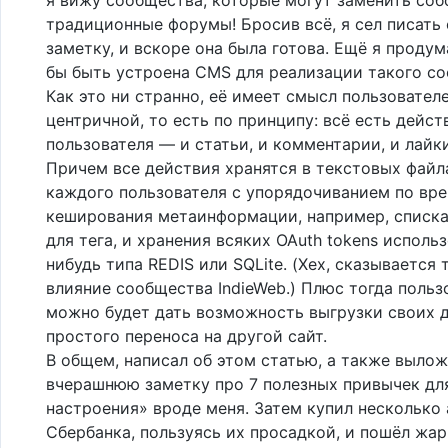
традиционные форумы! Бросив всё, я сел писать 
заметку, и вскоре она была готова. Ещё я продум
бы быть устроена CMS для реализации такого со
Как это ни странно, её имеет смысл пользовател
центричной, то есть по принципу: всё есть дейст
пользователя — и статьи, и комментарии, и лайки
Причем все действия хранятся в текстовых файла
каждого пользователя с упорядочиванием по вре
кеширования метаинформации, например, списка
для тега, и хранения всяких OAuth tokens использ
нибудь типа REDIS или SQLite. (Хех, сказывается
влияние сообщества IndieWeb.) Плюс тогда поль
можно будет дать возможность выгрузки своих 
простого переноса на другой сайт.
В общем, написал об этом статью, а также выло
вчерашнюю заметку про 7 полезных привычек дл
настроения» вроде меня. Затем купил несколько
Сбербанка, пользуясь их просадкой, и пошёл жа