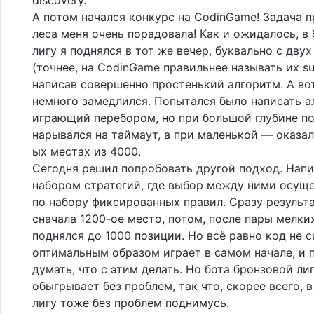
А потом начался конкурс на CodinGame! Задача п
леса меня очень порадовала! Как и ожидалось, в
лигу я поднялся в тот же вечер, буквально с дву
(точнее, на CodinGame правильнее называть их su
написав совершенно простенький алгоритм. А во
немного замедлился. Попытался было написать а
играющий перебором, но при большой глубине п
нарывался на таймаут, а при маленькой — оказал
ых местах из 4000.
Сегодня решил попробовать другой подход. Напи
набором стратегий, где выбор между ними осущ
по набору фиксированных правил. Сразу результа
сначала 1200-ое место, потом, после пары мелки
поднялся до 1000 позиции. Но всё равно код не 
оптимальным образом играет в самом начале, и
думать, что с этим делать. Но бота бронзовой ли
обыгрывает без проблем, так что, скорее всего, 
лигу тоже без проблем поднимусь.