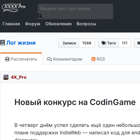
Главная
Форум
Обновления
Вопросы
Лог жизни
Записи
1586
Теги
111
Распечатать
Комментарии
RSS
4X_Pro
Новый конкурс на CodinGame
В четверг днём успел сделать ещё один небольшо
плане поддержки IndieWeb — написал код для end
discovery.