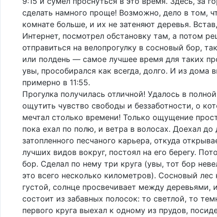
9:15 и сумел проснуться в это время. Здесь, за г
сделать намного проще! Возможно, дело в том, ч
комнате больше, и их не затеняют деревья. Встав
Интернет, посмотрел обстановку там, а потом р
отправиться на велопрогулку в сосновый бор, так
или полдень — самое лучшее время для таких пр
увы, прособирался как всегда, долго. И из дома 
примерно в 11:55.
Прогулка получилась отличной! Удалось в полно
ощутить чувство свободы и беззаботности, о ко
мечтал столько времени! Только ощущение прост
пока ехал по полю, и ветра в волосах. Доехал до
затопленного песчаного карьера, откуда открыва
лучших видов вокруг, постоял на его берегу. Пот
бор. Сделал по нему три круга (увы, тот бор нев
это всего несколько километров). Сосновый лес
густой, солнце просвечивает между деревьями, 
состоит из забавных полосок: то светлой, то тем
первого круга выехал к одному из прудов, посид