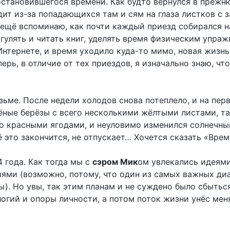
становившегося времени. Как будто вернулся в прежню
дит из-за попадающихся там и сям на глаза листков с 
А ещё вспоминаю, как почти каждый приезд собирался 
гулять и читать книг, уделять время физическим упра
Интернете, и время уходило куда-то мимо, новая жизнь 
рь, в отличие от тех приездов, я изначально знаю, чт
зьме. После недели холодов снова потеплело, и на перв
ёные берёзы с всего несколькими жёлтыми листами, та
о красными ягодами, и неуловимо изменился солнечный
ё это закончится, не отпускает… Хочется сказать «Врем
 года. Как тогда мы с
сэром Мик
ом увлекались идеями
ями (возможно, потому, что один из самых важных диа
). Но увы, так этим планам и не суждено было сбыться,
огий и опоры личности, а потом поток жизни унёс мен