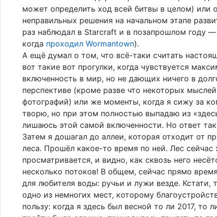
может определить ход всей битвы в целом) или 
неправильных решения на начальном этапе разви
раз наблюдал в Starcraft и в позапрошлом году —
когда
проходил Wormantown
).
А ещё думал о том, что всё-таки считать настоя
вот такие вот прогулки, когда чувствуется макс
включенность в мир, но не дающих ничего в дол
перспективе (кроме разве что некоторых мыслей
фотографий) или же моменты, когда я сижу за к
творю, но при этом полностью выпадаю из «здесь
лишаюсь этой самой включенности. Но ответ так
Затем я дошагал до аллеи, которая отходит от пр
леса. Прошёл какое-то время по ней. Лес сейчас
просматривается, и видно, как сквозь него несёт
несколько потоков! В общем, сейчас прямо врем
для любителя воды: ручьи и лужи везде. Кстати, 
одно из немногих мест, которому благоустройст
пользу: когда я здесь был весной то ли 2017, то л