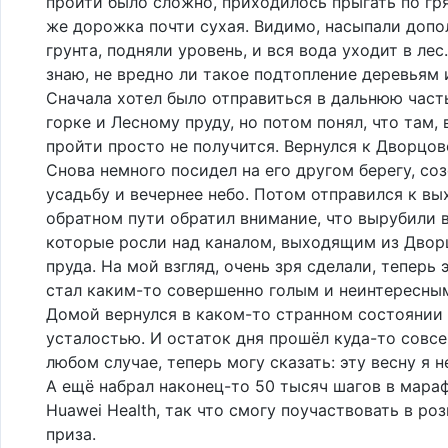
пройти было сложно, приходилось прыгать по гря
же дорожка почти сухая. Видимо, насыпали допо
грунта, подняли уровень, и вся вода уходит в лес
знаю, не вредно ли такое подтопление деревьям
Сначала хотел было отправиться в дальнюю часть
горке и Лесному пруду, но потом понял, что там,
пройти просто не получится. Вернулся к Дворцов
Снова немного посидел на его другом берегу, со
усадьбу и вечернее небо. Потом отправился к вы
обратном пути обратил внимание, что вырубили в
которые росли над каналом, выходящим из Двор
пруда. На мой взгляд, очень зря сделали, теперь 
стал каким-то совершенно голым и неинтересн
Домой вернулся в каком-то странном состоянии 
усталостью. И остаток дня прошёл куда-то совс
любом случае, теперь могу сказать: эту весну я н
А ещё набрал наконец-то 50 тысяч шагов в мара
Huawei Health, так что смогу поучаствовать в р
приза.