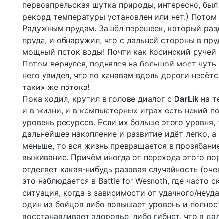
первоапрельская шутка природы, интересно, был
рекорд температуры установлен или нет.) Потом
Радужным прудам. Зашёл перешеек, который раз
пруда, и обнаружил, что с дальней стороны в пру
мощный поток воды! Почти как Косинский ручей 
Потом вернулся, поднялся на большой мост чуть 
него увидел, что по канавам вдоль дороги несёт
таких же потока!
Пока ходил, крутил в голове диалог с
DarLik
на т
и в жизни, и в компьютерных играх есть некий п
уровень ресурсов. Если их больше этого уровня, 
дальнейшее накопление и развитие идёт легко, а
меньше, то вся жизнь превращается в прозябание
выживание. Причём иногда от перехода этого по
отделяет какая-нибудь разовая случайность (оч
это наблюдается в Battle for Wesnoth, где часто 
ситуация, когда в зависимости от удачного/неуд
один из бойцов либо повышает уровень и полно
восстанавливает здоровье, либо гибнет, что в д