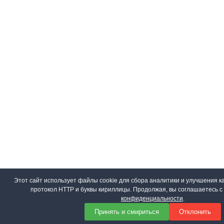
Этот сайт использует файлы cookie для сбора аналитики и улучшения ка
протокол HTTP и буквы кириллицы. Продолжая, вы соглашаетесь 
конфиденциальности
.
Принять и смириться
Отклонить