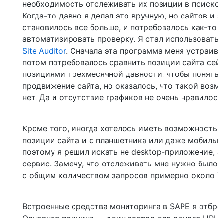
необходимость отслеживать их позиции в поиско
Когда-то давно я делал это вручную, но сайтов и
становилось все больше, и потребовалось как-то
автоматизировать проверку. Я стал использоват
Site Auditor
. Сначала эта программа меня устраив
потом потребовалось сравнить позиции сайта се
позициями трехмесячной давности, чтобы понять
продвижение сайта, но оказалось, что такой во
нет. Да и отсутствие графиков не очень нравилось
Кроме того, иногда хотелось иметь возможность
позиции сайта и с планшетника или даже мобиль
поэтому я решил искать не desktop-приложение, 
сервис. Замечу, что отслеживать мне нужно было
с общим количеством запросов примерно около 
Встроенные средства мониторинга в
SAPE
я отбр
Основная причина — один запрос для одного URL 