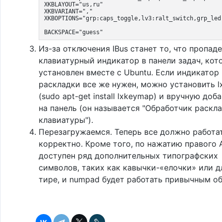
XKBLAYOUT="us,ru"
XKBVARIANT=","
XKBOPTIONS="grp:caps_toggle,lv3:ralt_switch,grp_led
BACKSPACE="guess"
Из-за отключения IBus станет то, что пропад
клавиатурный индикатор в панели задач, кот
установлен вместе с Ubuntu. Если индикатор
раскладки все же нужен, можно установить 
(sudo apt-get install lxkeymap) и вручную доб
на панель (он называется "Обработчик раскл
клавиатуры").
Перезагружаемся. Теперь все должно работа
корректно. Кроме того, по нажатию правого A
доступен ряд дополнительных типографских
символов, таких как кавычки-«елочки» или 
тире, и numpad будет работать привычным о