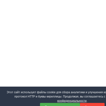
Этот сайт использует файлы cookie для сбора аналитики и улучшения ка
протокол HTTP и буквы кириллицы. Продолжая, вы соглашаетесь 
конфиденциальности
.