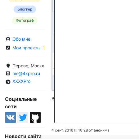
Блоггер
Проверочные символы:
Фотограф
Введите символы с картинки
Обо мне
Мои проекты
Прикрепить файлы:
Перово, Москва, Россия
(не более 4 файлов)
me@4xpro.ru
XXXXPro
Отправить
Социальные
Всего вопросов: 157
сети
Любишь кататься 
4 сент. 2018 г., 10:28 от анонима
Новости сайта
1506 просмотров
1 комментарий
Комменти