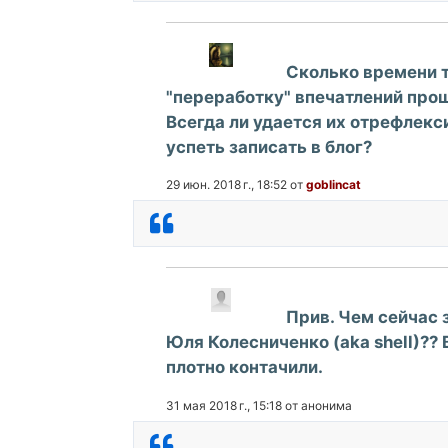
Сколько времени 
"переработку" впечатлений про
Всегда ли удается их отрефлекс
успеть записать в блог?
29 июн. 2018 г., 18:52 от
goblincat
1565 просмотров
3 комментария
Коммент
Прив. Чем сейчас 
Юля Колесниченко (aka shell)?? 
плотно контачили.
31 мая 2018 г., 15:18 от анонима
1673 просмотра
6 комментариев
Коммент