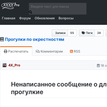
Главная
Форум
Обновления
Вопросы
Записи
55
Теги
24
Прогулки по окрестностям
Распечатать
Комментарии
RSS
4X_Pro
18 с
Ненаписанное сообщение о д
прогулкие