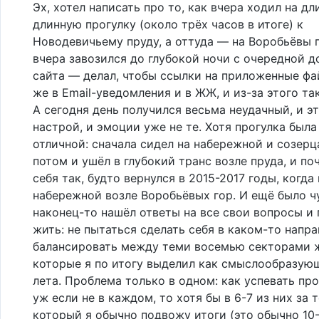
Эх, хотел написать про то, как вчера ходил на д
длинную прогулку (около трёх часов в итоге) к
Новодевичьему пруду, а оттуда — на Воробьёвы 
вчера завозился до глубокой ночи с очередной 
сайта — делал, чтобы ссылки на приложенные фа
же в Email-уведомления и в ЖЖ, и из-за этого так
А сегодня день получился весьма неудачный, и э
настрой, и эмоции уже не те. Хотя прогулка была
отличной: сначала сидел на набережной и созерц
потом и ушёл в глубокий транс возле пруда, и по
себя так, будто вернулся в 2015-2017 годы, когда
набережной возле Воробьёвых гор. И ещё было чу
наконец-то нашёл ответы на все свои вопросы и 
жить: не пытаться сделать себя в каком-то напра
балансировать между теми восемью секторами 
которые я по итогу выделил как смыслообразующ
лета. Проблема только в одном: как успевать пр
уж если не в каждом, то хотя бы в 6-7 из них за т
который я обычно подвожу итоги (это обычно 10-