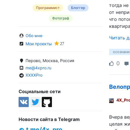
тогда не
Программист
Блоггер
от непри
Фотограф
что пото
квартира
Обо мне
Читать 
Мои проекты
осознани
Перово, Москва, Россия
0
me@4xpro.ru
XXXXPro
Велопр
Социальные сети
4X_Pr
Вчера ве
Новости сайта в Telegram
целая жи
t.me/4x_pro