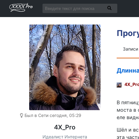
Прог
Запис
Длинна
4X_Pr
В пятниц
моста в 
Был в Сети сегодня, 05:29
еле видн
4X_Pro
Шёл и вс
Идеалист Интернета
эта част