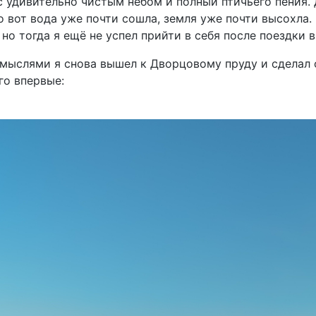
с удивительно чистым небом и полный птичьего пения.
о вот вода уже почти сошла, земля уже почти высохла. 
 но тогда я ещё не успел прийти в себя после поездки 
мыслями я снова вышел к Дворцовому пруду и сделал 
го впервые: