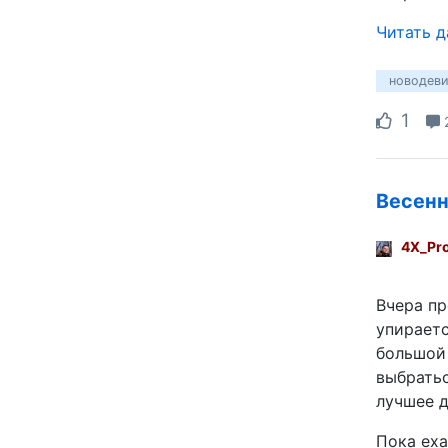
Читать 
новодеви
1
Весенн
4X_Pr
Вчера пр
упираетс
большой 
выбратьс
лучшее д
Пока еха