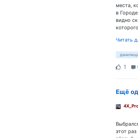
места, к
в Городе
видно ск
которого
Читать 
данилищ
1
Ещё од
4X_Pr
Выбрался
этот раз