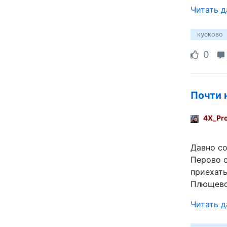
Читать 
кусково
0
Почти 
4X_Pr
Давно со
Перово с
приехать
Плющево
Читать 