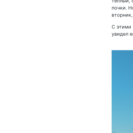
тёплый, 
почки. Н
вторник,
С этими 
увидел е