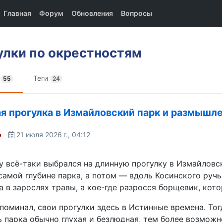
Главная
Форум
Обновления
Вопросы
улки по окрестностям
и
Теги
55
24
я прогулка в Измайловский парк и размышл
o
21 июля 2026 г., 04:12
у всё-таки выбрался на длинную прогулку в Измайловс
самой глубине парка, а потом — вдоль Косинского ручь
а в зарослях травы, а кое-где разросся борщевик, кот
поминал, свои прогулки здесь в Истинные времена. Тог
ь парка обычно глухая и безлюдная, тем более возмож