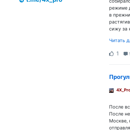
собиралс
режиме д
в прежни
растягив
сижу за 
Читать 
1
Прогул
4X_Pr
После вс
После не
Москве, 
отправля