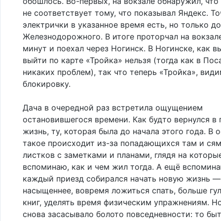
обошлось. Во-первых, на вокзале обнаружил, что
не соответствует тому, что показывал Яндекс. То
электрички в указанное время есть, но только до
Железнодорожного. В итоге проторчал на вокзал
минут и поехал через Ногинск. В Ногинске, как в
выйти по карте «Тройка» нельзя (тогда как в Пос
никаких проблем), так что теперь «Тройка», види
блокировку.
Дача в очередной раз встретила ощущением
остановившегося времени. Как будто вернулся 
жизнь, ту, которая была до начала этого года. В 
такое происходит из-за попадающихся там и сям
листков с заметками и планами, глядя на которые
вспоминаю, как и чем жил тогда. А ещё вспомина
каждый приезд собирался начать новую жизнь —
насыщеннее, вовремя ложиться спать, больше гул
книг, уделять время физическим упражнениям. Н
снова засасывало болото повседневности: то быт