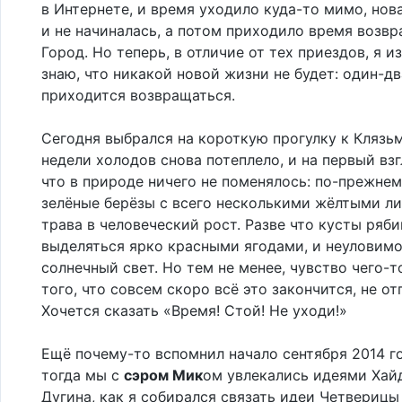
в Интернете, и время уходило куда-то мимо, нов
и не начиналась, а потом приходило время возв
Город. Но теперь, в отличие от тех приездов, я и
знаю, что никакой новой жизни не будет: один-дв
приходится возвращаться.
Сегодня выбрался на короткую прогулку к Клязь
недели холодов снова потеплело, и на первый взг
что в природе ничего не поменялось: по-прежнем
зелёные берёзы с всего несколькими жёлтыми ли
трава в человеческий рост. Разве что кусты ряб
выделяться ярко красными ягодами, и неуловим
солнечный свет. Но тем не менее, чувство чего-т
того, что совсем скоро всё это закончится, не о
Хочется сказать «Время! Стой! Не уходи!»
Ещё почему-то вспомнил начало сентября 2014 го
тогда мы с
сэром Мик
ом увлекались идеями Хайд
Дугина, как я собирался связать идеи Четверицы