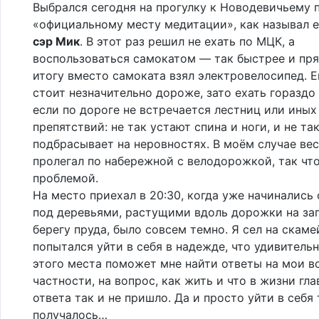
Выбрался сегодня на прогулку к Новодевичьему 
«официальному месту медитации», как называл е
сэр Мик
. В этот раз решил не ехать по МЦК, а
воспользоваться самокатом — так быстрее и пря
итогу вместо самоката взял электровелосипед. Е
стоит незначительно дороже, зато ехать гораздо 
если по дороге не встречается лестниц или иных
препятствий: не так устают спина и ноги, и не та
подбрасывает на неровностях. В моём случае вес
пролегал по набережной с велодорожкой, так что
проблемой.
На место приехал в 20:30, когда уже начинались 
под деревьями, растущими вдоль дорожки на за
берегу пруда, было совсем темно. Я сел на скаме
попытался уйти в себя в надежде, что удивитель
этого места поможет мне найти ответы на мои в
частности, на вопрос, как жить и что в жизни гла
ответа так и не пришло. Да и просто уйти в себя
получалось…