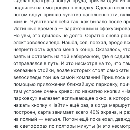
Сделал два круга вокруг пруда, причём один из 
поднялся на смотровую площадку. Сделал нескол
потом вдруг пришло чувство наполненности, вкл
жизнь. Чувствовал себя так, как бывало после пр
Истинные времена — заряженным и сфокусирова
Но увы, это длилось не долго. Обратно снова реш
электровелосипеде. Нашёл, сел, поехал, вроде в
неприятность ждала меня в конце. Оказалось, что
взять и оставить на той набережной, где я садилс
отправлялся в путь. И это несмотря на то, что та
железные стойки, возле которых стоят самокаты
велосипеды той же самой компании! Пришлось и
помощью приложения ближайшую парковку, при
там устроен очень криво: по нажатию кнопки «Н
парковку» вылезает всплывающее окно, в котор
нажать кнопку «Найти» ещё раз, а когда маршрут
построен, карта занимает всего 40% экрана, и ра
на полный — нельзя. Потом ещё пока ехал, дваж
на светофорах по полторы минуты (и это несмот