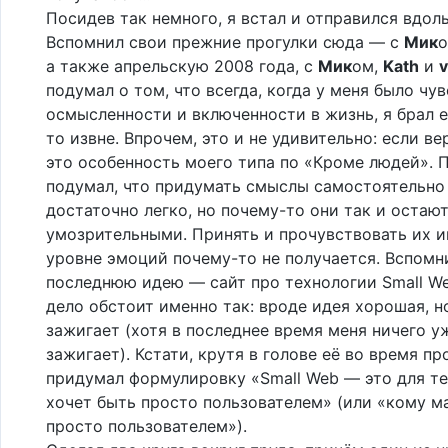
Посидев так немного, я встал и отправился вдоль
Вспомнил свои прежние прогулки сюда — с
Мик
а также апрельскую 2008 года, с
Мик
ом,
Kath
и
v
подумал о том, что всегда, когда у меня было чу
осмысленности и включенности в жизнь, я брал е
то извне. Впрочем, это и не удивительно: если в
это особенность моего типа по «Кроме людей». 
подумал, что придумать смыслы самостоятельно 
достаточно легко, но почему-то они так и остаю
умозрительными. Принять и прочувствовать их и
уровне эмоций почему-то не получается. Вспомн
последнюю идею — сайт про технологии Small We
дело обстоит именно так: вроде идея хорошая, н
зажигает (хотя в последнее время меня ничего у
зажигает). Кстати, крутя в голове её во время про
придумал формулировку «Small Web — это для тех
хочет быть просто пользователем» (или «кому м
просто пользователем»).