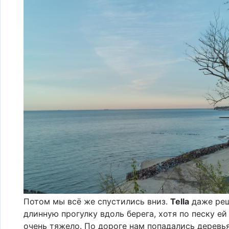
Потом мы всё же спустились вниз.
Tella
даже реш
длинную прогулку вдоль берега, хотя по песку ей
очень тяжело. По дороге нам попадались деревья