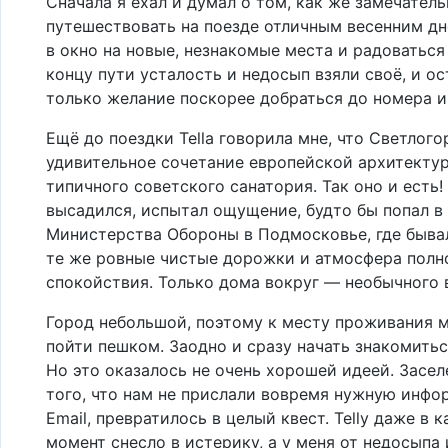
Сначала я ехал и думал о том, как же замечатель
путешествовать на поезде отличным весенним дн
в окно на новые, незнакомые места и радоваться
концу пути усталость и недосып взяли своё, и о
только желание поскорее добраться до номера и
Ещё до поездки Tella говорила мне, что Светлого
удивительное сочетание европейской архитекту
типичного советского санатория. Так оно и есть! 
высадился, испытал ощущение, будто бы попал в
Министерства Обороны в Подмосковье, где бывал
те же ровные чистые дорожки и атмосфера полн
спокойствия. Только дома вокруг — необычного 
Город небольшой, поэтому к месту проживания 
пойти пешком. Заодно и сразу начать знакомитьс
Но это оказалось не очень хорошей идеей. Засел
того, что нам не прислали вовремя нужную инфо
Email, превратилось в целый квест. Tellу даже в 
момент снесло в истерику, а у меня от недосыпа