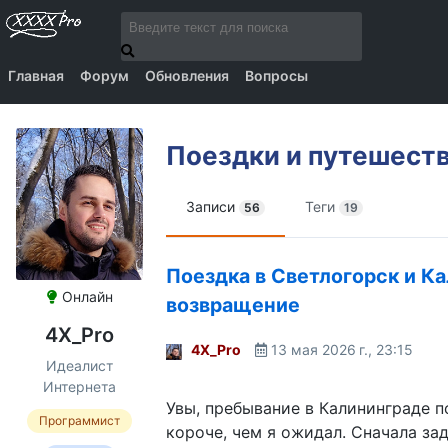
Главная
Форум
Обновления
Вопросы
Поездки и путешест
Записи
Теги
56
19
Поездка в Светлогорск и Ка
Онлайн
возвращение
4X_Pro
4X_Pro
13 мая 2026 г., 23:15
Идеалист
Интернета
Увы, пребывание в Калининграде 
Программист
короче, чем я ожидал. Сначала за