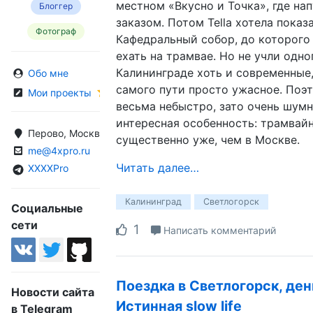
местном «Вкусно и Точка», где на
Блоггер
заказом. Потом Tella хотела показ
Фотограф
Кафедральный собор, до которог
ехать на трамвае. Но не учли одно
Калининграде хоть и современные,
Обо мне
самого пути просто ужасное. Поэт
Мои проекты
весьма небыстро, зато очень шумн
интересная особенность: трамвай
Перово, Москва, Россия
существенно уже, чем в Москве.
me@4xpro.ru
Читать далее…
XXXXPro
Калининград
Светлогорск
Социальные
сети
1
Написать комментарий
Поездка в Светлогорск, ден
Новости сайта
Истинная slow life
в Telegram