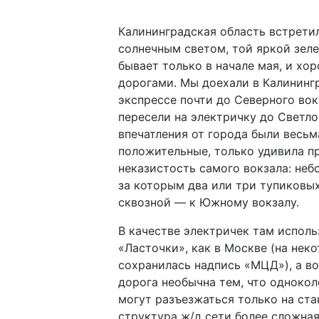
Калининградская область встрети
солнечным светом, той яркой зеле
бывает только в начале мая, и хо
дорогами. Мы доехали в Калинингр
экспрессе почти до Северного вок
пересели на электричку до Светло
впечатления от города были весьм
положительные, только удивила п
неказистость самого вокзала: неб
за которым два или три тупиковых
сквозной — к Южному вокзалу.
В качестве электричек там исполь
«Ласточки», как в Москве (на нек
сохранилась надпись «МЦД»), а во
дорога необычна тем, что однокол
могут разъезжаться только на ста
структура ж/д сети более сложная