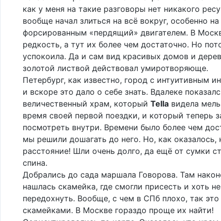
как у меня на такие разговоры нет никакого ресу
вообще начал злиться на всё вокруг, особенно н
форсированным «пердящий» двигателем. В Моск
редкость, а тут их более чем достаточно. Но по
успокоила. Да и сам вид красивых домов и дерев
золотой листвой действовал умиротворяюще.
Петербург, как известно, город с интуитивным и
и вскоре это дало о себе знать. Вдалеке показалс
величественный храм, который
Tella
видела мель
время своей первой поездки, и который теперь з
посмотреть внутри. Времени было более чем дос
мы решили дошагать до него. Но, как оказалось,
расстояние! Шли очень долго, да ещё от сумки с
спина.
Добрались до сада маршала Говорова. Там након
нашлась скамейка, где смогли присесть и хоть н
передохнуть. Вообще, с чем в СПб плохо, так это
скамейками. В Москве гораздо проще их найти!