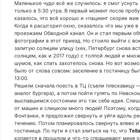
Маленькое чудо всё же случилось: я смог уснуть 
только в 5:30 утра. В первый момент после проб
казалось, что всё хорошо и «пациент скорее жив
Когда я расшторил окно, оказалось что мы уже в
проезжаем Обводной канал. Он и стал первым об
фотографии в этот приезд. Но стоило выйти с во
залитую солнцем улицу (хех, Петербург снова вс
солнцем, как и 2017 году) с толпой людей и мно
шумов, как спать захотелось снова. Но вот возм
было от слова совсем: заселение в гостиницу бы
13:00.
Решили сначала поесть в ТЦ (съели плескавицу 
аналог бургера), а потом пойти гулять по Невском
выспавшимся состоянии это так себе идея. Сли
от машин и слишком много людей! Поэтому, когд
Фонтанки, я предложил свернуть и уйти вдоль ре
течению. Потом планировалось свернуть влево и
гостинице. По пути я стал злиться на то, что
Tell
копается в прошлом и что-то спрашивают меня о 