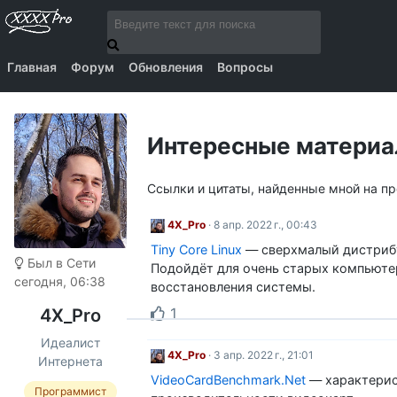
Главная
Форум
Обновления
Вопросы
Интересные матери
Ссылки и цитаты, найденные мной на п
4X_Pro
· 8 апр. 2022 г., 00:43
Tiny Core Linux
— сверхмалый дистрибу
Был в Сети
Подойдёт для очень старых компьюте
сегодня, 06:38
восстановления системы.
1
4X_Pro
Идеалист
4X_Pro
· 3 апр. 2022 г., 21:01
Интернета
VideoCardBenchmark.Net
— характерис
Программист