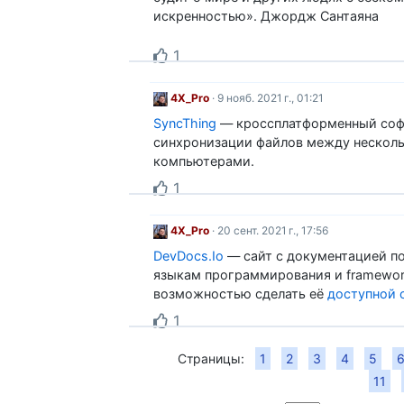
искренностью». Джордж Сантаяна
1
4X_Pro
· 9 нояб. 2021 г., 01:21
SyncThing
— кроссплатформенный соф
синхронизации файлов между нескол
компьютерами.
1
4X_Pro
· 20 сент. 2021 г., 17:56
DevDocs.Io
— сайт с документацией п
языкам программирования и framewor
возможностью сделать её
доступной 
1
Страницы:
1
2
3
4
5
11