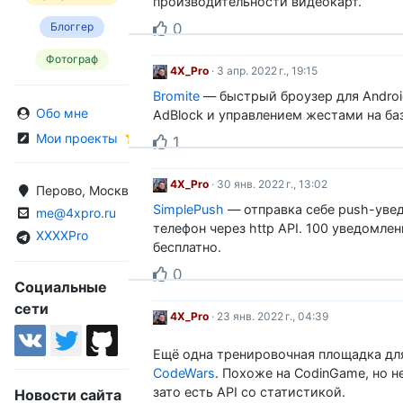
производительности видеокарт.
0
Блоггер
Фотограф
4X_Pro
· 3 апр. 2022 г., 19:15
Bromite
— быстрый броузер для Androi
Обо мне
AdBlock и управлением жестами на ба
Мои проекты
1
4X_Pro
· 30 янв. 2022 г., 13:02
Перово, Москва, Россия
SimplePush
— отправка себе push-уве
me@4xpro.ru
телефон через http API. 100 уведомле
XXXXPro
бесплатно.
0
Социальные
сети
4X_Pro
· 23 янв. 2022 г., 04:39
Ещё одна тренировочная площадка дл
CodeWars
. Похоже на CodinGame, но н
зато есть API со статистикой.
Новости сайта