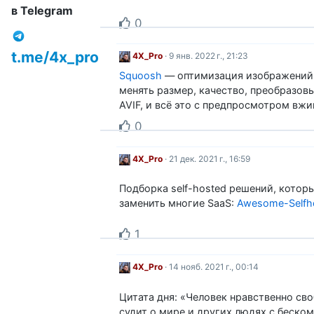
в Telegram
0
t.me/4x_pro
4X_Pro
· 9 янв. 2022 г., 21:23
Squoosh
— оптимизация изображений
менять размер, качество, преобразов
AVIF, и всё это с предпросмотром вжи
0
4X_Pro
· 21 дек. 2021 г., 16:59
Подборка self-hosted решений, котор
заменить многие SaaS:
Awesome-Selfh
1
4X_Pro
· 14 нояб. 2021 г., 00:14
Цитата дня: «Человек нравственно сво
судит о мире и других людях с беск