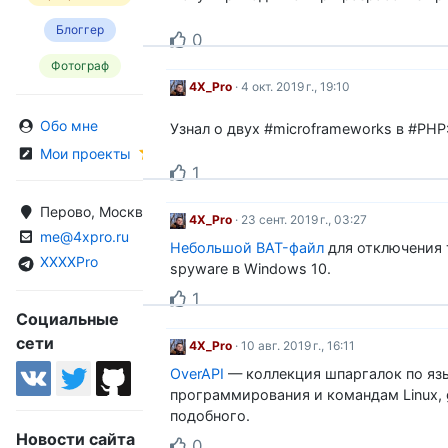
Блоггер
0
Фотограф
4X_Pro
· 4 окт. 2019 г., 19:10
Обо мне
Узнал о двух #microframeworks в #PHP
Мои проекты
1
Перово, Москва, Россия
4X_Pro
· 23 сент. 2019 г., 03:27
me@4xpro.ru
Небольшой BAT-файл
для отключения 
XXXXPro
spyware в Windows 10.
1
Социальные
сети
4X_Pro
· 10 авг. 2019 г., 16:11
OverAPI
— коллекция шпаргалок по яз
программирования и командам Linux, g
подобного.
Новости сайта
0