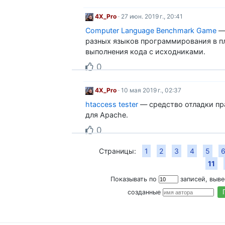
4X_Pro
· 27 июн. 2019 г., 20:41
Computer Language Benchmark Game
—
разных языков программирования в п
выполнения кода с исходниками.
0
4X_Pro
· 10 мая 2019 г., 02:37
htaccess tester
— средство отладки пр
для Apache.
0
Страницы:
1
2
3
4
5
11
Показывать по
записей, выв
созданные