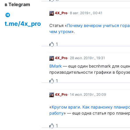
в Telegram
4X_Pro
· 8 авг. 2019 г., 00:41
t.me/4x_pro
Статья «
Почему вечером учиться гора
чем утром
».
1
4X_Pro
· 28 июл. 2019 г., 19:31
BMark
— еще один becnhmark для оце
производительности графики в броузе
1
4X_Pro
· 14 июл. 2019 г., 20:09
«
Кругом враги. Как параноику планир
работу
» — еще одна статья про плани
1