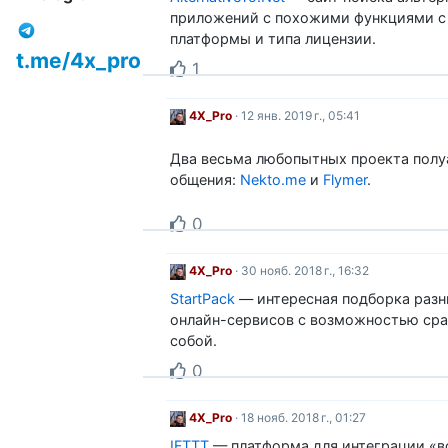
приложений с похожими функциями с
платформы и типа лицензии.
t.me/4x_pro
1
4X_Pro
· 12 янв. 2019 г., 05:41
Два весьма любопытных проекта пол
общения:
Nekto.me
и
Flymer
.
0
4X_Pro
· 30 нояб. 2018 г., 16:32
StartPack
— интересная подборка раз
онлайн-сервисов с возможностью сра
собой.
0
4X_Pro
· 18 нояб. 2018 г., 01:27
IFTTT
— платформа для интеграции «вс