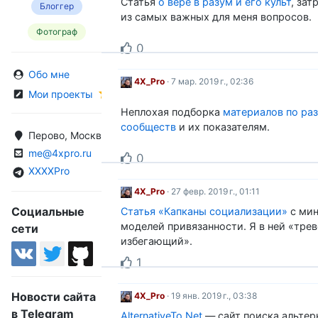
Статья
о вере в разум и его культ
, за
Блоггер
из самых важных для меня вопросов.
Фотограф
0
Обо мне
4X_Pro
· 7 мар. 2019 г., 02:36
Мои проекты
Неплохая подборка
материалов по ра
сообществ
и их показателям.
Перово, Москва, Россия
me@4xpro.ru
0
XXXXPro
4X_Pro
· 27 февр. 2019 г., 01:11
Социальные
Статья «Капканы социализации»
с мин
моделей привязанности. Я в ней «тре
сети
избегающий».
1
Новости сайта
4X_Pro
· 19 янв. 2019 г., 03:38
в Telegram
AlternativeTo.Net
— cайт поиска альтер