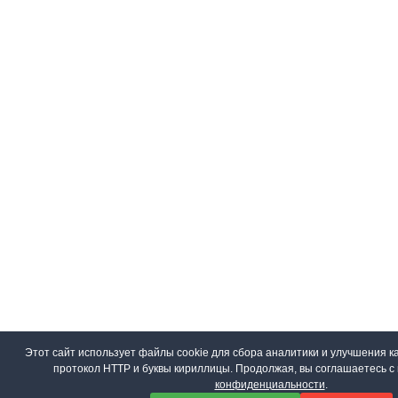
Этот сайт использует файлы cookie для сбора аналитики и улучшения ка
протокол HTTP и буквы кириллицы. Продолжая, вы соглашаетесь 
конфиденциальности
.