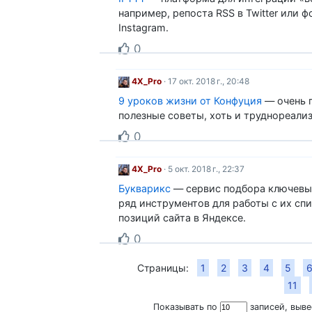
например, репоста RSS в Twitter или ф
Instagram.
0
4X_Pro
· 17 окт. 2018 г., 20:48
9 уроков жизни от Конфуция
— очень 
полезные советы, хоть и труднореали
0
4X_Pro
· 5 окт. 2018 г., 22:37
Букварикс
— сервис подбора ключевых
ряд инструментов для работы с их сп
позиций сайта в Яндексе.
0
Страницы:
1
2
3
4
5
11
Показывать по
записей, выв