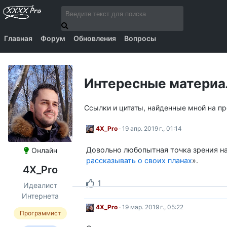
Главная
Форум
Обновления
Вопросы
Интересные матери
Ссылки и цитаты, найденные мной на п
4X_Pro
· 19 апр. 2019 г., 01:14
Довольно любопытная точка зрения на
Онлайн
рассказывать о своих планах
».
4X_Pro
1
Идеалист
Интернета
4X_Pro
· 19 мар. 2019 г., 05:22
Программист