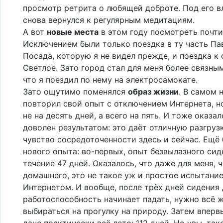
просмотр ретрита о любящей доброте. Под его в
снова вернулся к регулярным медитациям.
А вот
новые места
в этом году посмотреть почти
Исключением были только поездка в ту часть Па
Посада, которую я не видел прежде, и поездка к 
Светлое. Зато город стал для меня более связным
что я поездил по нему на электросамокате.
Зато ощутимо поменялся
образ жизни
. В самом 
повторил свой опыт с отключением Интернета, но
не на десять дней, а всего на пять. И тоже оказа
доволен результатом: это даёт отличную разгруз
чувство сосредоточенности здесь и сейчас. Ещё
нового опыта: во-первых, опыт безвылазного сид
течение 47 дней. Оказалось, что даже для меня, 
домашнего, это не такое уж и простое испытание
Интернетом. И вообще, после трёх дней сидения
работоспособность начинает падать, нужно всё 
выбираться на прогулку на природу. Затем вперв
даче практически всё лето: 112 дней. Но увы, так