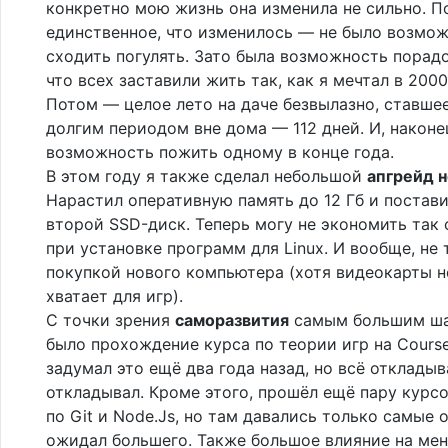
конкретно мою жизнь она изменила не сильно. По
единственное, что изменилось — не было возмо
сходить погулять. Зато была возможность порадо
что всех заставили жить так, как я мечтал в 2000
Потом — целое лето на даче безвылазно, ставше
долгим периодом вне дома — 112 дней. И, наконе
возможность пожить одному в конце года.
В этом году я также сделал небольшой
апгрейд 
Нарастил оперативную память до 12 Гб и постави
второй SSD-диск. Теперь могу не экономить так
при установке программ для Linux. И вообще, не 
покупкой нового компьютера (хотя видеокарты н
хватает для игр).
С точки зрения
саморазвития
самым большим ша
было прохождение курса по теории игр на Course
задумал это ещё два года назад, но всё откладыв
откладывал. Кроме этого, прошёл ещё пару курсо
по Git и Node.Js, но там давались только самые 
ожидал большего. Также большое влияние на мен