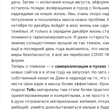
дачу. Затем — испытания конца августа, эйфория,
осталось позади, возвращение в город с больши
надеждами на новую жизнь. Увы, очень скоро н
потускнели и посыпалась масса новых проблем. 
октября по декабрь войдёт в мою жизнь как оди
тяжёлых. И только в середине декабря жизнь ст
понемногу гармонизироваться. И даже «старость
зимнее солнцестояние прошли не так тяжело, как
ещё в последний день года выяснилось, что несм
меры безопасности, я всё же переболел COVID-19,
форме.
Теперь о главном — о
самореализации и пусках
.
новых сайтов я в этом году не запускал. Но зато 
собственный канал на Дзен в надежде на то, что 
нести свои идеи в массы более эффективно. Кром
подачи
Tell
ы материалы там стали более практи
ориентированными и конкретными, а не просто 
в духе «ограничьте материальные желания, отка
амбиций, умейте довольствоваться малым и буд