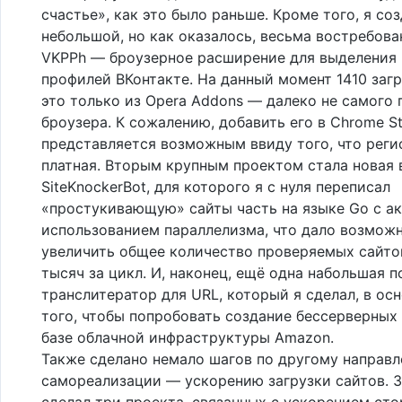
счастье», как это было раньше. Кроме того, я со
небольшой, но как оказалось, весьма востребов
VKPPh — броузерное расширение для выделения
профилей ВКонтакте. На данный момент 1410 загр
это только из Opera Addons — далеко не самого 
броузера. К сожалению, добавить его в Chrome St
представляется возможным ввиду того, что реги
платная. Вторым крупным проектом стала новая 
SiteKnockerBot, для которого я с нуля переписал
«простукивающую» сайты часть на языке Go с а
использованием параллелизма, что дало возмож
увеличить общее количество проверяемых сайто
тысяч за цикл. И, наконец, ещё одна набольшая 
транслитератор для URL, который я сделал, в ос
того, чтобы попробовать создание бессерверных
базе облачной инфраструктуры Amazon.
Также сделано немало шагов по другому направ
самореализации — ускорению загрузки сайтов. За
сделал три проекта, связанных с ускорением ст