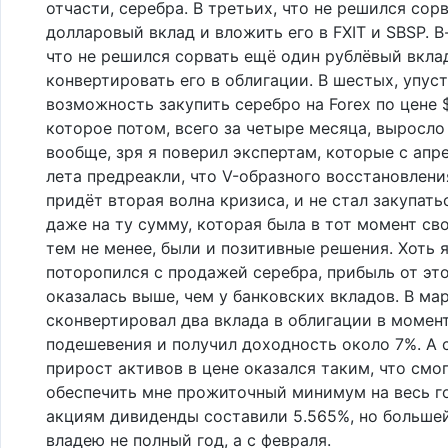
отчасти, серебра. В третьих, что не решился сор
долларовый вклад и вложить его в FXIT и SBSP. В
что не решился сорвать ещё один рублёвый вкла
конвертировать его в облигации. В шестых, упус
возможность закупить серебро на Forex по цене 
которое потом, всего за четыре месяца, выросло 
вообще, зря я поверил экспертам, которые с апр
лета предреакли, что V-образного восстановления
придёт вторая волна кризиса, и не стал закупат
даже на ту сумму, которая была в тот момент св
тем не менее, были и позитивные решения. Хоть я
поторопился с продажей серебра, прибыль от это
оказалась выше, чем у банковских вкладов. В мар
сконвертировал два вклада в облигации в момен
подешевения и получил доходность около 7%. А
прирост активов в цене оказался таким, что смо
обеспечить мне прожиточный минимум на весь г
акциям дивиденды составили 5.565%, но большей
владею не полный год, а с февраля.