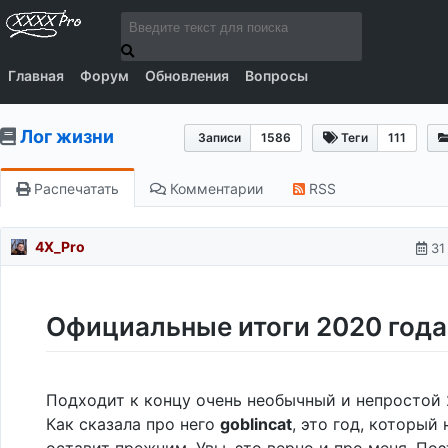
Главная
Форум
Обновления
Вопросы
Лог жизни
Записи
1586
Теги
111
Распечатать
Комментарии
RSS
4X_Pro
31
Официальные итоги 2020 года
Подходит к концу очень необычный и непростой 
Как сказала про него
goblincat
, это год, который 
оставит прежним. Увы, это верно и про меня. По