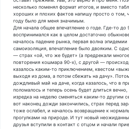
несколько поменял формат итогов, и вместо табл
хороших и плохих фактов напишу просто о том, ч
году было для меня значимым.
Для начала общее впечатление о годе. Где-то до 
воспринимался как в целом достаточно обыкнове
началось падение рынка, первая волна эпидемии
самоизоляция, впечатление было двояким. С одн
— страх «ой, что же будет» (а предрекали многое
повторения кошмара 90-х), с другой — происхо
казалось каким-то приключением, квестом «выж
выходя из дома, а потом сбежать на дачу». Пото
дождливый май на даче, когда казалось, что в п
поломалось и теперь осень будет длиться вечно,
изредка на неделю сменяться каким-то другим с
вот наконец дожди закончились, страх перед за
тоже ослабел, и началось возвращение к нормал
прогулками на природе. И тут новый неожиданн
друзья вступили в контакт с отцом и начали при