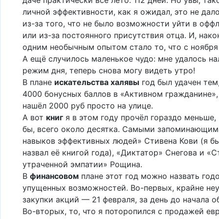
личной эффективности, как я ожидал, это не дал
из-за того, что не было возможности уйти в офф
или из-за постоянного присутствия отца. И, нако
одним необычным опытом стало то, что с ноября
А ещё случилось маленькое чудо: мне удалось на
режим дня, теперь снова могу видеть утро!
В плане
искательства халявы
год был удачен тем
4000 бонусных баллов в «Активном гражданине»,
нашёл 2000 руб просто на улице.
А вот
книг
я в этом году прочёл гораздо меньше,
бы, всего около десятка. Самыми запоминающим
навыков эффективных людей» Стивена Кови (я б
назвал её книгой года), «Диктатор» Снегова и «С
утраченной эмпатии» Рощина.
В
финансовом
плане этот год можно назвать год
упущенных возможностей. Во-первых, крайне неу
закупки акций — 21 февраля, за день до начала о
Во-вторых, то, что я поторопился с продажей евр