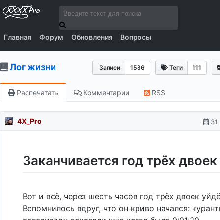
Главная
Форум
Обновления
Вопросы
Лог жизни
Записи
1586
Теги
111
Распечатать
Комментарии
RSS
4X_Pro
31
Заканчивается год трёх двоек
Вот и всё, через шесть часов год трёх двоек уйд
Вспомнилось вдруг, что он криво начался: курант
телевизору показали уже когда было 0:01:30.