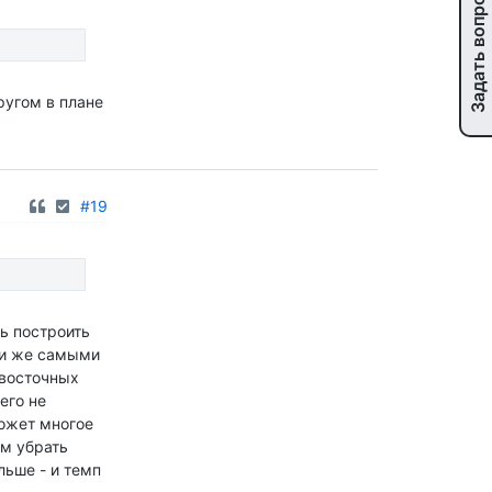
Задать вопрос
ругом в плане
#19
шь построить
ми же самыми
 восточных
его не
может многое
ем убрать
ьше - и темп