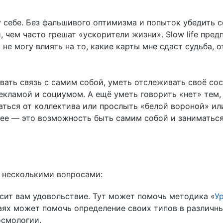
му себе. Без фальшивого оптимизма и попыток убедить с
 чем часто грешат «ускорители жизни». Slow life предп
е могу влиять на то, какие карты мне сдаст судьба, о
вать связь с самим собой, уметь отслеживать своё со
рекламой и социумом. А ещё уметь говорить «нет» тем, 
ваться от коллектива или прослыть «белой вороной» ил
ннее — это возможность быть самим собой и заниматься
я несколькими вопросами:
осит вам удовольствие. Тут может помочь методика «
У
чаях может помочь определение своих типов в различн
осмологии.