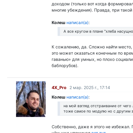
доходом (только вот когда формировало
многие убеждения). Правда, при такой 
Колеш
написал(а)
:
А все кругом в плане "хлеба насущно
К сожалению, да. Сложно найти место, 
это может оказаться конечным по вре
гаванью» для умных, но плохо социали
баблорубов).
4X_Pro
2 мар. 2025 г., 17:14
Колеш
написал(а)
:
на мой взгляд отстраивание от чего
тоже самое по модулю но с другим 
Собственно, даже я этого не избежал. 
чём уже упоминал
вот тут
.