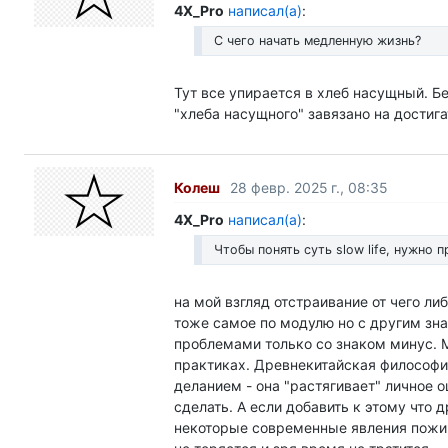
4X_Pro
написал(а)
:
С чего начать медленную жизнь?
Тут все упирается в хлеб насущный. Бе
"хлеба насущного" завязано на достига
Колеш
28 февр. 2025 г., 08:35
4X_Pro
написал(а)
:
Чтобы понять суть slow life, нужно
на мой взгляд отстраивание от чего л
тоже самое по модулю но с другим зн
проблемами только со знаком минус. 
практиках. Древнекитайская философия
деланием - она "растягивает" личное 
сделать. А если добавить к этому что
некоторые современные явления пожир