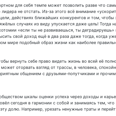
ортном для себя темпе может позволить разве что са
 лидера не отстать. Из-за этого всё внимание «ускори
цели, действиях ближайших конкурентов и том, чтобы 
тяжёлых случаях из виду упускается даже цель! Тогда 
отомии «если ты не развиваешься, ты деградируешь» 
ысить свой доход ещё в два раза даже тогда, когда у
ом мире подобный образ жизни как наиболее правильн
 чтобы вернуть себе право видеть жизнь во всей её полн
 может оторвать взгляд от трассы, в человека, спокой
приятным общением с друзьями-попутчиками и прочим
 обществом шкалы оценки успеха через доходы и карь
овёл сегодня в гармонии с собой и занимаясь тем, чт
 эту долю. Например, урезать ненужные траты и перейт