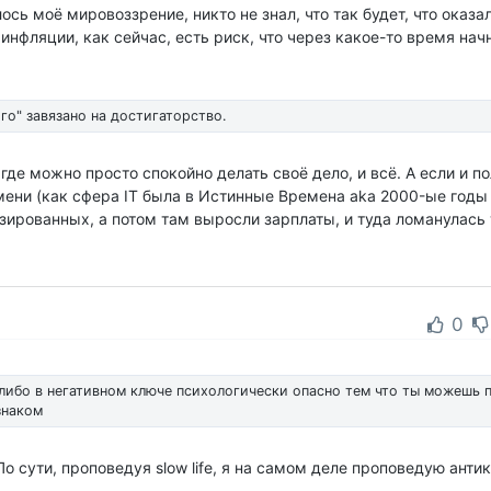
сь моё мировоззрение, никто не знал, что так будет, что оказа
инфляции, как сейчас, есть риск, что через какое-то время начн
го" завязано на достигаторство.
где можно просто спокойно делать своё дело, и всё. А если и по
мени (как сфера IT была в Истинные Времена aka 2000-ые годы
зированных, а потом там выросли зарплаты, и туда ломанулась
0
 либо в негативном ключе психологически опасно тем что ты можешь 
знаком
По сути, проповедуя slow life, я на самом деле проповедую анти