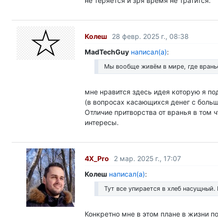
не теряется и зря время не тратится.
Колеш
28 февр. 2025 г., 08:38
MadTechGuy
написал(а)
:
Мы вообще живём в мире, где враньё
мне нравится здесь идея которую я по
(в вопросах касающихся денег с больш
Отличие притворства от вранья в том 
интересы.
4X_Pro
2 мар. 2025 г., 17:07
Колеш
написал(а)
:
Тут все упирается в хлеб насущный. 
Конкретно мне в этом плане в жизни 