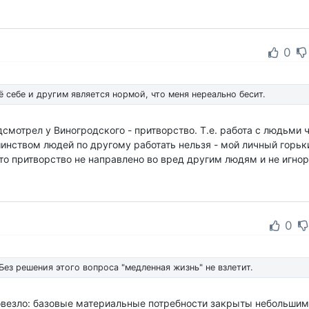
0
 себе и другим является нормой, что меня нереально бесит.
дсмотрел у Виногродского - притворство. Т.е. работа с людьми
инством людей по другому работать нельзя - мой личный горьки
что притворство не направлено во вред другим людям и не игно
0
Без решения этого вопроса "медленная жизнь" не взлетит.
повезло: базовые материальные потребности закрыты небольши