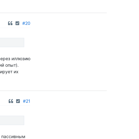
#20
 через иллюзию
й опыт).
рирует их
#21
м пассивным