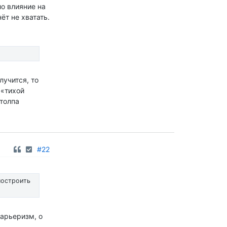
ло влияние на
ёт не хватать.
лучится, то
 «тихой
 толпа
#22
построить
карьеризм, о