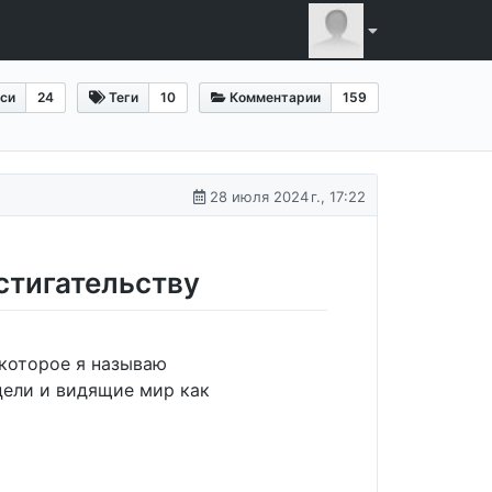
си
24
Теги
10
Комментарии
159
28 июля 2024 г., 17:22
остигательству
 которое я называю
цели и видящие мир как