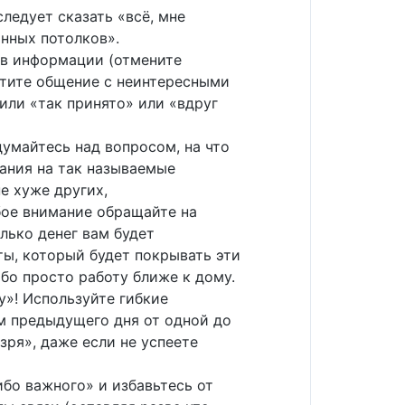
следует сказать «всё, мне
янных потолков».
ов информации (отмените
атите общение с неинтересными
или «так принято» или «вдруг
думайтесь над вопросом, на что
мания на так называемые
е хуже других,
бое внимание обращайте на
лько денег вам будет
ты, который будет покрывать эти
ибо просто работу ближе к дому.
у»! Используйте гибкие
м предыдущего дня от одной до
зря», даже если не успеете
ибо важного» и избавьтесь от