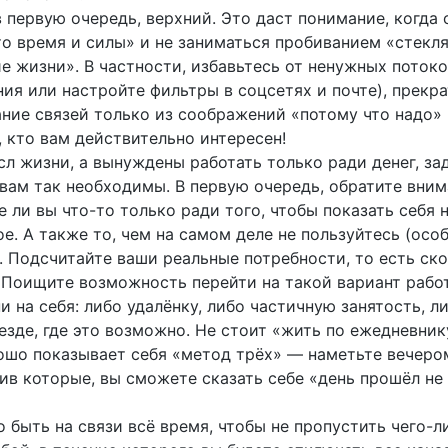
 в первую очередь, верхний. Это даст понимание, когда 
это время и силы» и не заниматься пробиванием «стекл
 жизни». В частности, избавьтесь от ненужных поток
ия или настройте фильтры в соцсетях и почте), прекр
ние связей только из соображений «потому что надо» 
, кто вам действительно интересен!
ысл жизни, а вынуждены работать только ради денег, за
ы вам так необходимы. В первую очередь, обратите вни
 ли вы что-то только ради того, чтобы показать себя н
е. А также то, чем на самом деле не пользуйтесь (осо
. Подсчитайте ваши реальные потребности, то есть ско
т. Поищите возможность перейти на такой вариант рабо
 на себя: либо удалёнку, либо частичную занятость, л
езде, где это возможно. Не стоит «жить по ежедневник
рошо показывает себя «метод трёх» — наметьте вечеро
ив которые, вы сможете сказать себе «день прошёл не 
о быть на связи всё время, чтобы не пропустить чего-л