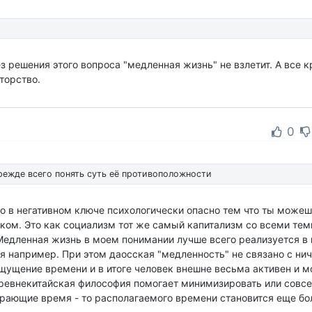
з решения этого вопроса "медленная жизнь" не взлетит. А все к
торство.
0
 прежде всего понять суть её противоположности
ибо в негативном ключе психологически опасно тем что ты може
аком. Это как социализм тот же самый капитализм со всеми те
Медленная жизнь в моем понимании лучше всего реализуется в
 например. При этом даосская "медленность" не связано с нич
ощущение времени и в итоге человек внешне весьма активен и 
 древнекитайская философия помогает минимизировать или совс
ающие время - то располагаемого времени становится еще бол