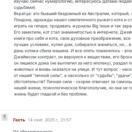
изучаю сейчас нумерологию, интересуюсь датами людей
судьбами).
Вкратце: это бывший бездомный из Австралии, который, 
Лондона, однажды нашел симпатичного рыжего кота и ст
играть на гитаре, продавать журналы Big Issue и так зар
Его заметили, кот стал знаменитостью в интернете, Дже
книги про себя и кота, свое духовное преображение, все
лучших условиях, купил дом, собирался жениться, но... 
день котика сбила машина. И все опять поменялось - аге
Джеймсом контракт, он вернулся к веществам, его броси
он лишился дома (не выплатил за него ипотеку), раздал п
животных и вновь оказался на улице. И тут вопрос - нас
от нашей "личной силы", а насколько от "судьбы", "удачи"
обстоятельств? Личная сила - скорее отвечает за самоо
нашей жизни, психологическое благополучие, но она не г
жизнь будет гладкой и без проблем.
Гость
14 сент. 2025 г., 21:57
От образованности