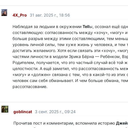
4X_Pro
31 авг. 2025 г., 18:56
Наблюдая за людьми в окружении
Tell
ы, осознал ещё од
составляющую: согласованность между «хочу», «могу» и
больше разрыв между этими составляющими, тем меньш
уровень личной силы, тем хуже жизнь у человека, и тем 
достигать желаемого. Хотя если связать эти «хочу», «мог
частями личности в модели Эрика Бёрна — Ребёнком, Вз
Родителем, получается, что это частный случай всё той 
целостности. А ещё заметил, что рассогласованность ме
«могу» и «должен» связана с тем, что в какой-то из эти
человек сам себя обманывает. И чем больше обмана, те
рассогласование.
goblincat
3 сент. 2025 г., 09:24
Прочитав пост и комментарии, вспомнила историю
Джей