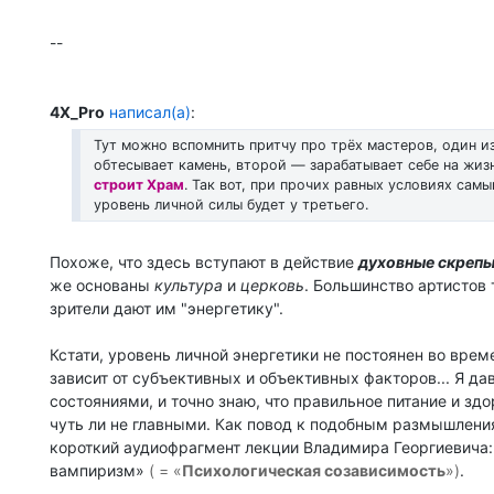
--
4X_Pro
написал(а)
:
Тут можно вспомнить притчу про трёх мастеров, один и
обтесывает камень, второй — зарабатывает себе на жиз
строит Храм
. Так вот, при прочих равных условиях сам
уровень личной силы будет у третьего.
Похоже, что здесь вступают в действие
духовные скреп
же основаны
культура
и
церковь
. Большинство артистов 
зрители дают им "энергетику".
Кстати, уровень личной энергетики не постоянен во време
зависит от субъективных и объективных факторов... Я да
состояниями, и точно знаю, что правильное питание и зд
чуть ли не главными. Как повод к подобным размышлени
короткий аудиофрагмент лекции Владимира Георгиевича:
вампиризм»
( = «
Психологическая созависимость
»)
.