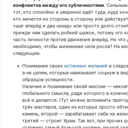
конфликтов между его субличностями
. Сильным
тот, кто спокойно и уверенно идёт туда, куда хоче
кто мечется из стороны в сторону или действуе
«шаг вперёд и два назад» или просто долго стои
прежде чем сделать робкий шажок, потому что к
часть личности против движения вперёд. Но что 
необходимо, чтобы жизненная сила росла? На мой
следующее:
Понимание своих
истинных желаний
и следов
а не целям, которые навязывает социум в ви
образцов успешности.
Наличие и понимание своей миссии — некое
глобального смысла, ради которого в конечн
всё и делается. (Тут можно вспомнить притч
трёх мастеров, один из которых просто обт
камень, второй — зарабатывает себе на жизн
третий — строит Храм. Так вот, при прочих 
условиях самый большой уровень личной сил