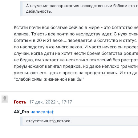
А неумение распоряжаться наследственным баблом это 
дебильность.
Кстати почти все богатые сейчас в мире - это богатство н
кланов. То есть все почти по наследству идет. С нуля оче
богатым в 20 и 21 веке....передается и богатство и статус
по наследству уже много веков. И часто ничего ен просер
случаи, когда дети не хотят нести бремя богатства родит
не бедно, им хватает на несколько поколений без растрат.
преумножают капитал предков, но даже неплохо грамотно
уменьшают его...даже просто на проценты жить. И это да
"слабой силы жизненной как бы"
Гость
17 дек. 2022 г., 17:17
4X_Pro
написал(а)
:
отсутствия эт
о
потока