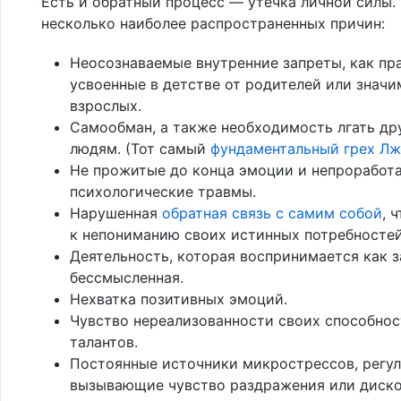
Есть и обратный процесс — утечка личной силы.
несколько наиболее распространенных причин:
Неосознаваемые внутренние запреты, как пр
усвоенные в детстве от родителей или знач
взрослых.
Самообман, а также необходимость лгать др
людям. (Тот самый
фундаментальный грех Л
Не прожитые до конца эмоции и непроработ
психологические травмы.
Нарушенная
обратная связь с самим собой
, 
к непониманию своих истинных потребностей
Деятельность, которая воспринимается как 
бессмысленная.
Нехватка позитивных эмоций.
Чувство нереализованности своих способнос
талантов.
Постоянные источники микрострессов, регу
вызывающие чувство раздражения или диск