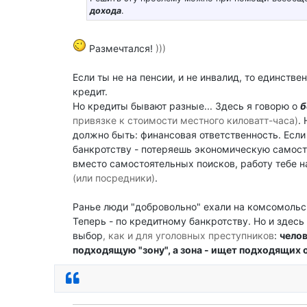
дохода
.
Размечтался!
)))
Если ты не на пенсии, и не инвалид, то единстве
кредит.
Но кредиты бывают разные... Здесь я говорю о
б
привязке к стоимости местного киловатт-часа)
.
должно быть: финансовая ответственность. Если 
банкротству - потеряешь экономическую самост
вместо самостоятельных поисков, работу тебе н
(или посредники)
.
Ранье люди "добровольно" ехали на комсомольс
Теперь - по кредитному банкротству. Но и здес
выбор
, как и для уголовных преступников
:
чело
подходящую "зону", а зона - ищет подходящих 
Ответить