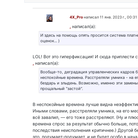
4X_Pro
написал 11 янв. 2023 г., 00:31
,
написал(а):
И здесь на помощь опять просится система плат
оценок... )
LOL! Вот это гиперфиксация! И сюда приплести 
,
написал(а):
Вообще-то, деградация управленческих кадров б
неспокойные времена. Расстреляли умника - на е
бездарь и злыдень. Возможно, именно эти замен
прощальный "застой".
В неспокойные времена лучше видна неэффекти
Иными словами, расстреляли умника, на его мес
всё завалил, — его тоже расстреляют. (Ну и плю
времена спрос за результат обычно больше, пот
последствия неисполнения критичнее.) Другой бе
это, подумает-подумает, и не будет особо в нача