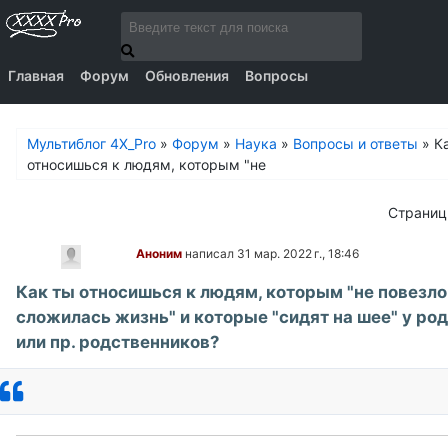
Главная
Форум
Обновления
Вопросы
Мультиблог 4X_Pro
»
Форум
»
Наука
»
Вопросы и ответы
»
К
относишься к людям, которым "не
Страни
Аноним
написал 31 мар. 2022 г., 18:46
Как ты относишься к людям, которым "не повезло
сложилась жизнь" и которые "сидят на шее" у ро
или пр. родственников?
Ответить