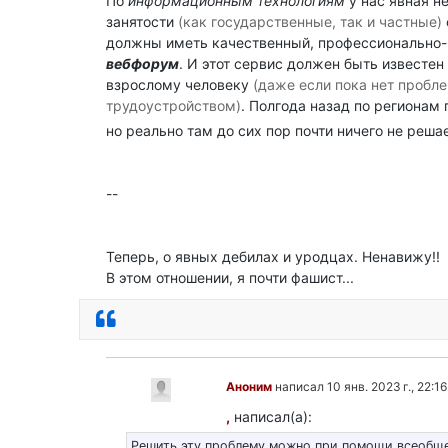
По
информационным технологиям
у нас явная н
занятости
(как государственные, так и частные)
должны иметь качественный, профессиональн
вебфорум
. И этот сервис должен быть известе
взрослому человеку
(даже если пока нет пробле
трудоустройством)
. Полгода назад по регионам
но реально там до сих пор почти ничего не реша
--
Теперь, о явных дебилах и уродцах. Ненавижу!!
В этом отношении, я почти фашист...
Ответить
Аноним
написал 10 янв. 2023 г., 22:16
,
написал(а):
Решить эту проблему можно при помощи всеобщ