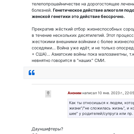
телепопрошайничестве на дорогостоящее лечен
болезней.
Генетическое действие алкоголя под
женской генетики это действие бессрочно.
Прекратив жёсткий отбор жизнеспособных сор
в течение нескольких десятилетий. Этот процесс
жестокими внешними войнами с более жизнесп
соседями... Война уже идёт, и не только опосред
+ США)... Азиатские войны пока малозаметны, т.к
невнятно говорится в "наших" СМИ.
Ответить
Аноним
написал 10 янв. 2023 г., 22:0
Как ты относишься к людям, кото
жизни"/"не сложилась жизнь", и к
шее" у родителей/супруга или пр
Дауншифтеры
?