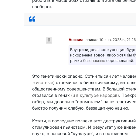
работать в масштабах страны или хотя бы регион
наоборот.
Ответить
Аноним
написал 10 янв. 2023 г., 21:26
Внутривидовая конкуренция буде
искоренена вовсе, либо хотя бы б
рамки
безопасных
соревнований.
Это генетически опасно. Сотни тысяч лет челов
животные)
стремился к биологическому, интелл
общественному совершенствам. В большой степе
отразился в генах
(и в культуре народов)
. Прекр
отбор, мы довольно "промотаем" наше генетичес
быстро получим слабую, беззащитную нацию.
Кстати, в последние полвека этот деструктивны
стимулирован пьянством. И результат уже виден
науке, в попсовой "культуре", и в постоянном