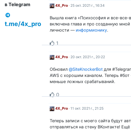
в Telegram
4X_Pro
· 25 окт. 2021 г., 16:34
Вышла книга «Психософия и все-все-в
t.me/4x_pro
включена глава и про созданную мно
личности —
информионику
.
1
4X_Pro
· 20 окт. 2021 г., 20:22
Обновил
@SiteKnockerBot
для #Telegra
AWS с хорошим каналом. Теперь #бот 
меньше ложных срабатываний.
0
4X_Pro
· 11 окт. 2021 г., 21:25
Теперь записи с моего сайта будут а
отправляться на стену ВКонтакте! Ещё