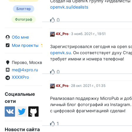
Создал на OpenVK группу «Идеалисты 
openvk.su/idealists
Блоггер
0
Фотограф
4X_Pro
· 3 нояб. 2021 г., 19:51
Обо мне
Мои проекты
Зарегистрировался сегодня на open so
openvk.su
. Он соответствует духу Ста
требует имени и номера телефона!
Перово, Москва, Россия
me@4xpro.ru
0
XXXXPro
4X_Pro
· 28 окт. 2021 г., 01:35
Социальные
Реализовал поддержку MicroPub и доб
сети
личный блог фотографий из Instagram.
с цифровой фрагментацией сделан!
1
Новости сайта