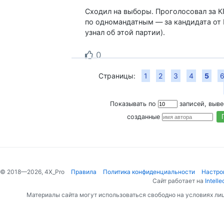
Сходил на выборы. Проголосовал за К
по одномандатным — за кандидата от
узнал об этой партии).
0
Страницы:
1
2
3
4
5
Показывать по
записей, выв
созданные
© 2018—2026, 4X_Pro
Правила
Политика конфиденциальности
Настро
Сайт работает на
Intelle
Материалы сайта могут использоваться свободно на условиях ли