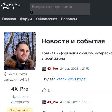
Главная
Форум
Обновления
Вопросы
Новости и события
Краткая информация о самом интересно
в моей жизни
4X_Pro
· 24 дек. 2021 г., 21:53
Был в Сети
Подвёл
итоги 2021 года
!
сегодня, 04:51
4X_Pro
0
Идеалист
Интернета
4X_Pro
· 4 нояб. 2021 г., 15:02
Программист