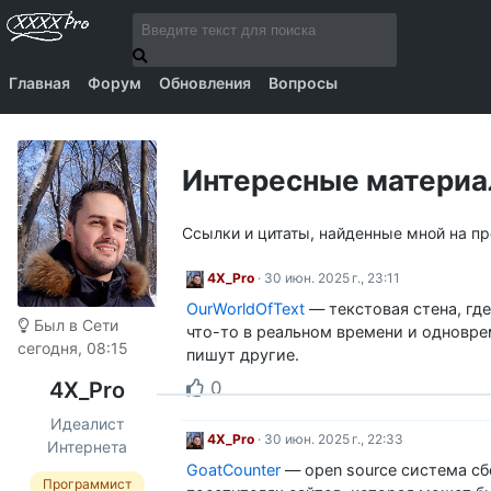
Главная
Форум
Обновления
Вопросы
Интересные матери
Ссылки и цитаты, найденные мной на п
4X_Pro
· 30 июн. 2025 г., 23:11
OurWorldOfText
— текстовая стена, гд
Был в Сети
что-то в реальном времени и одновре
сегодня, 08:15
пишут другие.
0
4X_Pro
Идеалист
4X_Pro
· 30 июн. 2025 г., 22:33
Интернета
GoatCounter
— open source система сб
Программист