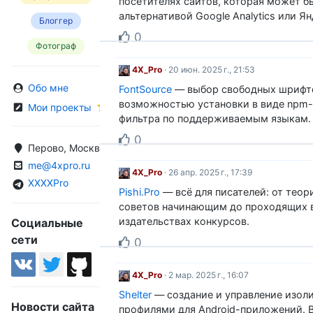
посетителях сайтов, которая может б
альтернативой Google Analytics или Я
Блоггер
0
Фотограф
4X_Pro
· 20 июн. 2025 г., 21:53
Обо мне
FontSource
— выбор свободных шрифт
возможностью установки в виде npm-
Мои проекты
фильтра по поддерживаемым языкам.
0
Перово, Москва, Россия
me@4xpro.ru
4X_Pro
· 26 апр. 2025 г., 17:39
XXXXPro
Pishi.Pro
— всё для писателей: от теор
советов начинающим до проходящих 
издательствах конкурсов.
Социальные
сети
0
4X_Pro
· 2 мар. 2025 г., 16:07
Shelter
— создание и управление изо
Новости сайта
профилями для Android-приложений. 