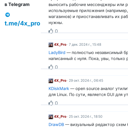
в Telegram
выносить рабочие мессенджеры или 
используемые приложения (например
магазинов) и приостанавливать их раб
t.me/4x_pro
нужны.
0
4X_Pro
· 7 дек. 2024 г., 15:48
LadyBird
— полностью независимый бр
написанный с нуля. Пока, увы, только p
0
4X_Pro
· 29 окт. 2024 г., 06:45
KDiskMark
— open source аналог утили
для Linux. По сути, является GUI для ут
0
4X_Pro
· 25 окт. 2024 г., 18:50
DrawDB
— визуальный редактор схем 