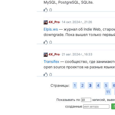
MySQL, PostgreSQL, SQLite.
0
4X_Pro
· 14 окт. 2024 г., 21:26
Elpis.ws
— журнал об Indie Web, старо
downgrade. Пока вышел только первы
0
4X_Pro
· 21 авг. 2024 г., 16:33
Transifex
— сообщество, где занимают
open source проектов на разные языки
0
Страницы:
1
2
3
4
5
11
Показывать по
записей, выв
созданные