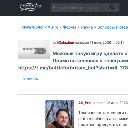
Мультиблог 4X_Pro
»
Форум
»
Наука
»
Вопросы и отв
IuriiGalazhun
написал 11 июн. 2026 г., 02:11
Можешь такую игру сделать о s
Прямо встроенная в телеграм
https://t.me/battleforbritain_bot?start=dl-
Ответить
4X_Pro
написал 12 июн. 2026 г
Технически там ничего с
state machine в англояз
сложнее придумать внят