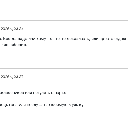
2026 г., 03:34
 Всегда надо или кому-то что-то доказивать, или просто отдохну
лжен победить
2026 г., 03:37
оклассников или погулять в парке
нфоцьігана или послушать любимую музьіку