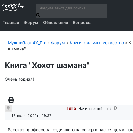
Главная
Форум
Обновления
Вопросы
Мультиблог 4X_Pro
»
Форум
»
Книги, фильмы, искусство
»
Кн
шамана"
Книга "Хохот шамана"
Очень годная!
0
Tella
Начинающий
13 июля 2021 г., 19:37
Рассказ профессора, ездившего на север к настоящему ша