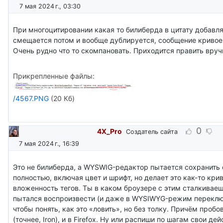
7 мая 2024 г., 03:30
При многоцитировании какая то билиберда в цитату добавля
смещается потом и вообще дублируется, сообщение кривое 
Очень рудно что то скомпановать. Приходится править вру
Прикрепленные файлы:
/4567.PNG
(20 Кб)
0
4X_Pro
Создатель сайта
7 мая 2024 г., 16:39
Это не билиберда, а WYSWIG-редактор пытается сохранить
полностью, включая цвет и шрифт, но делает это как-то кри
вложенность тегов. Ты в каком броузере с этим сталкиваеш
пытался воспроизвести (и даже в WYSIWYG-режим переключ
чтобы понять, как это «ловить», но без толку. Причём пробо
(точнее, Iron), и в Firefox. Ну или распиши по шагам свои де