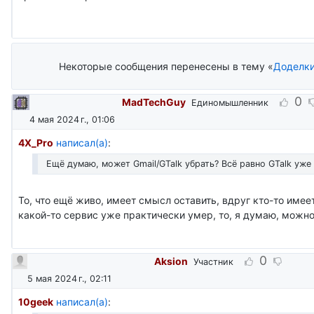
Ребята, давайте жить спокойно!
Некоторые сообщения перенесены в тему «
Доделк
0
MadTechGuy
Единомышленник
4 мая 2024 г., 01:06
4X_Pro
написал(а)
:
Ещё думаю, может Gmail/GTalk убрать? Всё равно GTalk уже
То, что ещё живо, имеет смысл оставить, вдруг кто-то имее
какой-то сервис уже практически умер, то, я думаю, можно
0
Aksion
Участник
5 мая 2024 г., 02:11
10geek
написал(а)
: