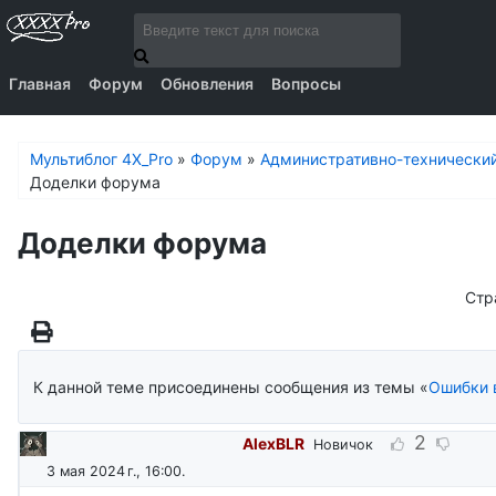
Главная
Форум
Обновления
Вопросы
Мультиблог 4X_Pro
»
Форум
»
Административно-технически
Доделки форума
Доделки форума
Стр
К данной теме присоединены сообщения из темы «
Ошибки 
2
AlexBLR
Новичок
3 мая 2024 г., 16:00
.