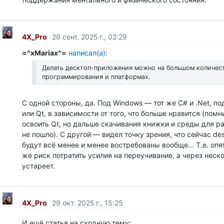
4X_Pro
29 сент. 2025 г., 02:29
=^xMariax^=
написал(а)
:
Делать десктоп-приложения можно на большом количес
программирования и платформах.
С одной стороны, да. Под Windows — тот же C# и .Net, по
или Qt, в зависимости от того, что больше нравится (помн
освоить Qt, но дальше скачивания книжки и среды для ра
не пошло). С другой — видел точку зрения, что сейчас d
будут всё менее и менее востребованы вообще… Т.е. опят
же риск потратить усилия на переучивание, а через неско
устареет.
4X_Pro
29 окт. 2025 г., 15:25
И ещё статья на сходную тему: