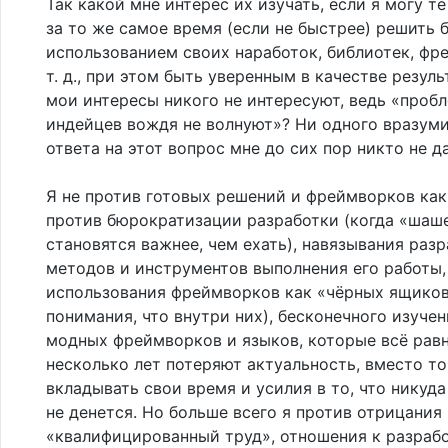
Так какой мне интерес их изучать, если я могу т
за то же самое время (если не быстрее) решить б
использованием своих наработок, библиотек, фр
т. д., при этом быть уверенным в качестве резуль
мои интересы никого не интересуют, ведь «проб
индейцев вождя не волнуют»? Ни одного вразум
ответа на этот вопрос мне до сих пор никто не да
Я не против готовых решений и фреймворков как
против бюрократизации разработки (когда «шаш
становятся важнее, чем ехать), навязывания раз
методов и инструментов выполнения его работы,
использования фреймворков как «чёрных ящиков
понимания, что внутри них), бесконечного изуче
модных фреймворков и языков, которые всё равн
несколько лет потеряют актуальность, вместо то
вкладывать свои время и усилия в то, что никуд
не денется. Но больше всего я против отрицания
«квалифицированный труд», отношения к разрабо