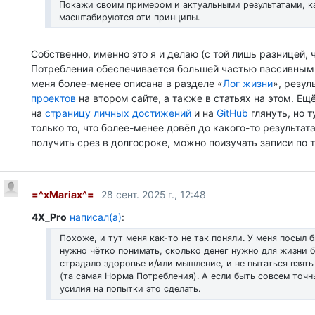
Покажи своим примером и актуальными результатами, к
масштабируются эти принципы.
Собственно, именно это я и делаю (с той лишь разницей, 
Потребления обеспечивается большей частью пассивным 
меня более-менее описана в разделе «
Лог жизни
», резу
проектов
на втором сайте, а также в статьях на этом. Ещ
на
страницу личных достижений
и на
GitHub
глянуть, но 
только то, что более-менее довёл до какого-то результата
получить срез в долгосроке, можно поизучать записи по 
=^xMariax^=
28 сент. 2025 г., 12:48
4X_Pro
написал(а)
:
Похоже, и тут меня как-то не так поняли. У меня посыл б
нужно чётко понимать, сколько денег нужно для жизни б
страдало здоровье и/или мышление, и не пытаться взять
(та самая Норма Потребления). А если быть совсем точн
усилия на попытки это сделать.