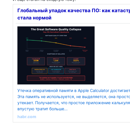
Глобальный упадок качества ПО: как катас
стала нормой
Утечка оперативной памяти в Apple Calculator достигает
Эта память не используется, не выделяется, она прост
утекает. Получается, что простое приложение калькул
впустую тратит больше...
habr.com