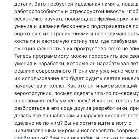
детали. Зато требуется идеальная память, повы
работоспособность и стрессоустойчивость, что
бесконечно изучать новомодные фреймворки и м
умение и желание бесконечно подстраиваться по
бороться с их ограничениями и непродуманность
костыли и кастомную логику там, где требуемая
функциональность в их прокрустово ложе не впи
Теперь программисту можно похоронить все свои
умения и наработки, которые он нарабатывал лет 
реалиях современного IT они ему уже мало чем п
их использование его будет судить святая инкви
начальства и коллег. Как это он, инакомыслящий
вероотступник, посмел сделать что-то по-своем
он возомнил себя умнее всех? И как же теперь б
разбираться в его коде другие разработчики, п
делать всё по шаблонам и шарахающиеся от всег
сделано не по ним? Вы не хотите идти в ногу с
цивилизованным миром и использовать совреме
фреймворки? Вам они неудобны и только отнима