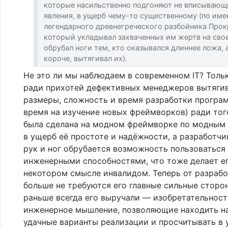
которые насильственно подгоняют не вписывающи
явления, в ущерб чему-то существенному (по име
легендарного древнегреческого разбойника Прок
который укладывал захваченных им жертв на сво
обрубал ноги тем, кто оказывался длиннее ложа, а
короче, вытягивал их).
Не это ли мы наблюдаем в современном IT? Толь
ради прихотей дефективных менеджеров вытяги
размеры, сложность и время разработки програ
время на изучение новых фреймворков) ради тог
была сделана на модном фреймворке по модным
в ущерб её простоте и надёжности, а разработчи
рук и ног обрубается возможность пользоваться
инженерными способностями, что тоже делает ег
некотором смысле инвалидом. Теперь от разраб
больше не требуются его главные сильные сторо
раньше всегда его выручали — изобретательност
инженерное мышление, позволяющие находить н
удачные варианты реализации и просчитывать в 