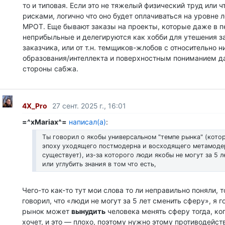
то и типовая. Если это не тяжелый физический труд или ч
рисками, логично что оно будет оплачиваться на уровне 
МРОТ. Еще бывают заказы на проекты, которые даже в п
неприбыльные и делегируются как хобби для утешения 
заказчика, или от т.н. темщиков-жлобов с относительно 
образования/интеллекта и поверхностным пониманием д
стороны сабжа.
4X_Pro
27 сент. 2025 г., 16:01
=^xMariax^=
написал(а)
:
Ты говорил о якобы универсальном "темпе рынка" (кото
эпоху уходящего постмодерна и восходящего метамоде
существует), из-за которого люди якобы не могут за 5 л
или углубить знания в том что есть,
Чего-то как-то тут мои слова то ли неправильно поняли, т
говорил, что «люди не могут за 5 лет сменить сферу», я г
рынок может
вынудить
человека менять сферу тогда, ког
хочет, и это — плохо, поэтому нужно этому противодейст