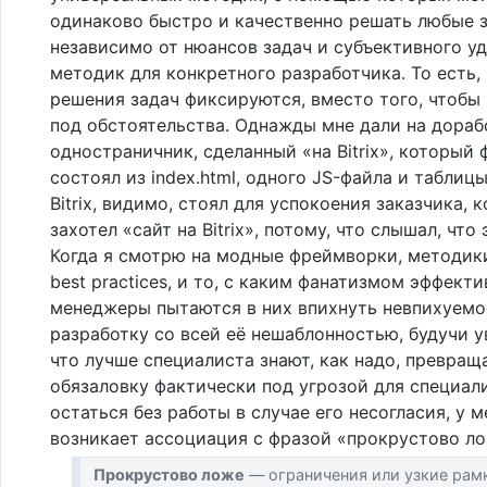
одинаково быстро и качественно решать любые з
независимо от нюансов задач и субъективного у
методик для конкретного разработчика. То есть,
решения задач фиксируются, вместо того, чтобы
под обстоятельства. Однажды мне дали на дораб
одностраничник, сделанный «на Bitrix», который
состоял из index.html, одного JS-файла и таблицы
Bitrix, видимо, стоял для успокоения заказчика, 
захотел «сайт на Bitrix», потому, что слышал, что 
Когда я смотрю на модные фреймворки, методик
best practices, и то, с каким фанатизмом эффект
менеджеры пытаются в них впихнуть невпихуем
разработку со всей её нешаблонностью, будучи 
что лучше специалиста знают, как надо, превраща
обязаловку фактически под угрозой для специал
остаться без работы в случае его несогласия, у м
возникает ассоциация с фразой «прокрустово ло
Прокрустово ложе
— ограничения или узкие рамк