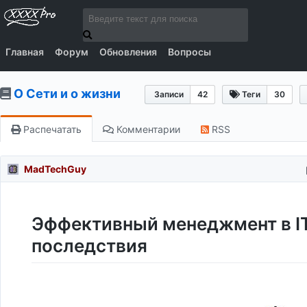
Главная
Форум
Обновления
Вопросы
О Сети и о жизни
Записи
42
Теги
30
Распечатать
Комментарии
RSS
MadTechGuy
Эффективный менеджмент в IT
последствия