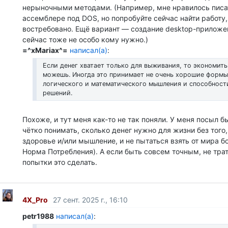
нерыночными методами. (Например, мне нравилось писат
ассемблере под DOS, но попробуйте сейчас найти работу,
востребовано. Ещё вариант — создание desktop-приложен
сейчас тоже не особо кому нужно.)
=^xMariax^=
написал(а)
:
Если денег хватает только для выживания, то экономить
можешь. Иногда это принимает не очень хорошие формы
логического и математического мышления и способност
решений.
Похоже, и тут меня как-то не так поняли. У меня посыл б
чётко понимать, сколько денег нужно для жизни без того
здоровье и/или мышление, и не пытаться взять от мира б
Норма Потребления). А если быть совсем точным, не трат
попытки это сделать.
4X_Pro
27 сент. 2025 г., 16:10
petr1988
написал(а)
: