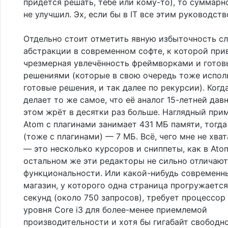
придётся решать, тебе или кому-то), то суммарн
не улучшил. Эх, если бы в IT все этим руководст
Отдельно стоит отметить явную избыточность с
абстракции в современном софте, к которой при
чрезмерная увлечённость фреймворками и гото
решениями (которые в свою очередь тоже испол
готовые решения, и так далее по рекурсии). Ког
делает то же самое, что её аналог 15-летней дав
этом жрёт в десятки раз больше. Наглядный при
Atom с плагинами занимает 431 МБ памяти, тогда
(тоже с плагинами) — 7 МБ. Всё, чего мне не хват
— это несколько курсоров и сниппеты, как в Atom
остальном же эти редакторы не сильно отличают
функциональности. Или какой-нибудь современн
магазин, у которого одна страница прогружаетс
секунд (около 750 запросов), требует процессо
уровня Core i3 для более-менее приемлемой
производительности и хотя бы гигабайт свободн