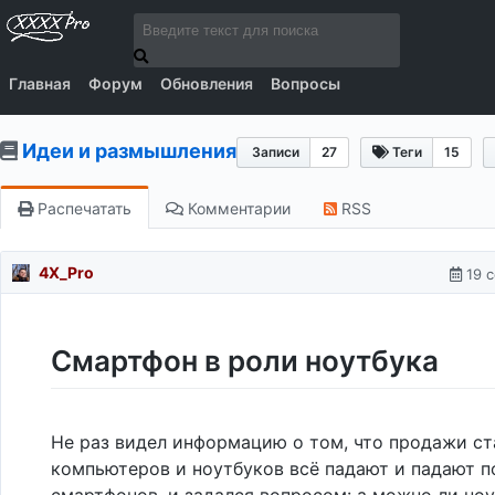
Главная
Форум
Обновления
Вопросы
Идеи и размышления
Записи
27
Теги
15
Распечатать
Комментарии
RSS
4X_Pro
19 с
Смартфон в роли ноутбука
Не раз видел информацию о том, что продажи с
компьютеров и ноутбуков всё падают и падают п
смартфонов, и задался вопросом: а можно ли но