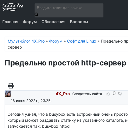
Главная
Форум
Обновления
Вопросы
Мультиблог 4X_Pro
»
Форум
»
Софт для Linux
»
Предельно пр
сервер
Предельно простой http-сервер
0
4X_Pro
Создатель сайта
16 июня 2022 г., 23:25
.
Сегодня узнал, что в busybox есть встроенный очень просто
который может раздавать статику из указанного каталога, 
запускается так: busybox httpd