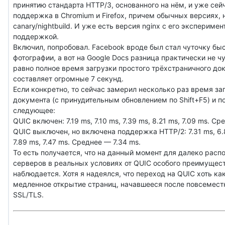
принятию стандарта HTTP/3, основанного на нём, и уже сей
поддержка в Chromium и Firefox, причем обычных версиях, 
canary/nightbuild. И уже есть версия nginx с его экспериме
поддержкой.
Включил, попробовал. Facebook вроде был стал чуточку бы
фотографии, а вот на Google Docs разница практически не ч
равно полное время загрузки простого трёхстраничного до
составляет огромные 7 секунд.
Если конкретно, то сейчас замерил несколько раз время заг
документа (с принудительным обновлением по Shift+F5) и п
следующее:
QUIC включен: 7.19 ms, 7.10 ms, 7.39 ms, 8.21 ms, 7.09 ms. С
QUIC выключен, но включена поддержка HTTP/2: 7.31 ms, 6.8
7.89 ms, 7.47 ms. Среднее — 7.34 ms.
То есть получается, что на данный момент для далеко рас
серверов в реальных условиях от QUIC особого преимущест
наблюдается. Хотя я надеялся, что переход на QUIC хоть ка
медленное открытие страниц, начавшееся после повсемест
SSL/TLS.