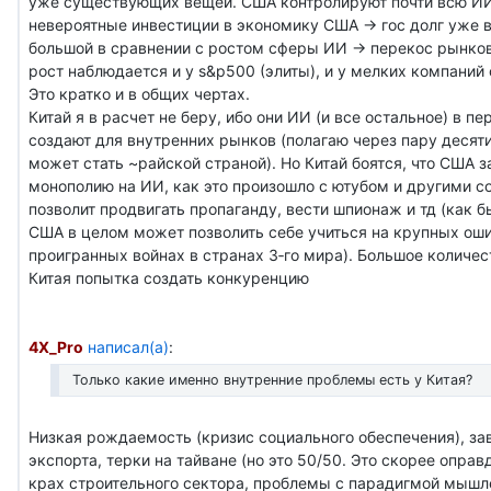
уже существующих вещей. США контролируют почти всю ИИ
невероятные инвестиции в экономику США -> гос долг уже 
большой в сравнении с ростом сферы ИИ -> перекос рынко
рост наблюдается и у s&p500 (элиты), и у мелких компаний
Это кратко и в общих чертах.
Китай я в расчет не беру, ибо они ИИ (и все остальное) в п
создают для внутренних рынков (полагаю через пару десят
может стать ~райской страной). Но Китай боятся, что США з
монополию на ИИ, как это произошло с ютубом и другими со
позволит продвигать пропаганду, вести шпионаж и тд (как б
США в целом может позволить себе учиться на крупных оши
проигранных войнах в странах 3‑го мира). Большое количес
Китая попытка создать конкуренцию
4X_Pro
написал(а)
:
Только какие именно внутренние проблемы есть у Китая?
Низкая рождаемость (кризис социального обеспечения), за
экспорта, терки на тайване (но это 50/50. Это скорее опра
крах строительного сектора, проблемы с парадигмой мыш