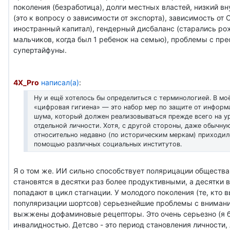
поколения (безработица), долги местных властей, низкий в
(это к вопросу о зависимости от экспорта), зависимость от 
иностранный капитал), гендерный дисбаланс (старались ро
мальчиков, когда был 1 ребенок на семью), проблемы с пре
супертайфуны.
4X_Pro
написал(а)
:
Ну и ещё хотелось бы определиться с терминологией. В м
«цифровая гигиена» — это набор мер по защите от инфор
шума, который должен реализовываться прежде всего на у
отдельной личности. Хотя, с другой стороны, даже обычну
относительно недавно (по историческим меркам) приходил
помощью различных социальных институтов.
Я о том же. ИИ сильно способствует полярицации общества
становятся в десятки раз более продуктивными, а десятки 
попадают в цикл стагнации. У молодого поколения (те, кто 
популяризации шортсов) серьезнейшие проблемы с внимани
выжжены дофаминовые рецепторы. Это очень серьезно (я б
инвалидностью. Детсво - это период становления личности,