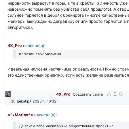
неровности вырастут в горы, а те в хребты, и личность уже
невозможно поменять без убийства себя прошлого). А стар
сильнее теряется в дебрях брейнрота (многие качественные
мейкеры вынужденно деградируют или просто теряются в 
алгоритмов).
4X_Pro
написал(а)
:
иллюзии саморазвития
Идеальная иллюзия неотличима от реальности. Нужно стрем
это единственный ориентир, если есть желание развиваться
0
4X_Pro
Создатель сайта
30 декабря 2025 г., 16:32
=^xMariax^=
написал(а)
:
Да зачем тебе масштабные общественные проекты?