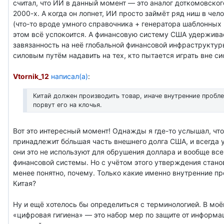
считал, что ИИ в данный момент — это аналог доткомовског
2000-х. А когда он лопнет, ИИ просто займёт ряд ниш в чел
(что-то вроде умного справочника + генератора шаблонных 
этом всё успокоится. А финансовую систему США удержива
завязанность на неё глобальной финансовой инфраструкту
силовым путём надавить на тех, кто пытается играть вне с
Vtornik_12
написал(а)
:
Китай должен производить товар, иначе внутренние пробл
порвут его на клочья.
Вот это интересный момент! Однажды я где-то услышал, чт
принадлежит бо́льшая часть внешнего долга США, и всегда 
они это не используют для обрушения доллара и вообще вс
финансовой системы. Но с учётом этого утверждения стано
менее понятно, почему. Только какие именно внутренние п
Китая?
Ну и ещё хотелось бы определиться с терминологией. В мо
«цифровая гигиена» — это набор мер по защите от информа