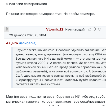
> иллюзии саморазвития
Покажи настоящее саморазвитие. На своём примере.
0
Vtornik_12
Начинающий
29 декабря 2025 г., 01:14
.
4X_Pro
написал(а)
:
Звучит слегка кликбейтно. Особенно удивило заявление, чт
единственное, что удерживает финансовую систему США от
Всегда считал, что ИИ в данный момент — это аналог дотк
пузыря начала 2000-х. А когда он лопнет, ИИ просто займёт
человеческой жизни (что-то вроде умного справочника + г
шаблонных решений), и на этом всё успокоится. А финансо
США удерживает именно завязанность на неё глобальной ф
инфраструктуры + возможность силовым путём надавить на
пытается играть вне системы.
Мир (не весь, но... почти весь) борется за ИИ, ибо это, грубо
магическая палочка, которая выжимает все соки/повышает