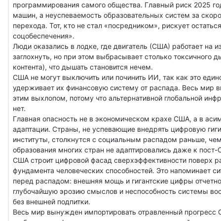
программирования самого общества. Главный риск 2025 го
машин, а неуспеваемость образовательных систем за скоро
перехода. Тот, кто не стал «посредником», рискует остатьс
соцобеспечения».
Люди оказались в лодке, где двигатель (США) работает на и
заглохнуть, но при этом выбрасывает столько токсичного 
контента), что дышать становится нечем.
США не могут выключить или починить ИИ, так как это един
удерживает их финансовую систему от распада. Весь мир
этим выхлопом, потому что альтернативной глобальной инф
нет.
Главная опасность не в экономическом крахе США, а в ас
адаптации. Страны, не успевающие внедрять цифровую гиги
институты, столкнутся с социальным распадом раньше, че
образования многих стран не адаптировались даже к пост-
США строит цифровой фасад сверхэффективности поверх 
фундамента человеческих способностей. Это напоминает с
перед распадом: внешняя мощь и гигантские цифры отчетн
глубочайшую эрозию смыслов и неспособность системы вос
без внешней подпитки.
Весь мир вынужден импортировать отравленный прогресс С