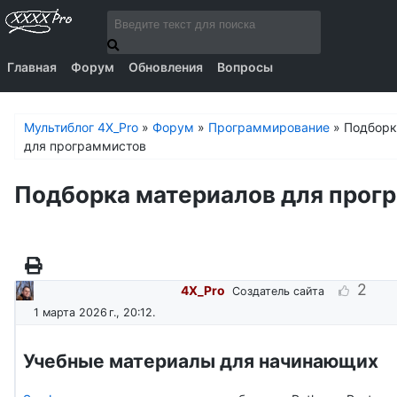
Главная
Форум
Обновления
Вопросы
Мультиблог 4X_Pro
»
Форум
»
Программирование
»
Подборк
для программистов
Подборка материалов для прог
2
4X_Pro
Создатель сайта
1 марта 2026 г., 20:12
.
Учебные материалы для начинающих