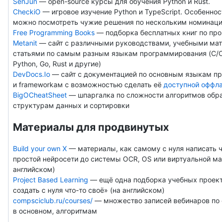
SenJun
— open-source курсы для обучения Python и Rust.
CheckiO
— игровое изучение Python и TypeScript. Особеннос
можно посмотреть чужие решения по нескольким номинац
Free Programming Books
— подборка бесплатных книг по пр
Metanit
— сайт с различными руководствами, учебными ма
статьями по самым разным языкам программирования (C/C+
Python, Go, Rust и другие)
DevDocs.Io
— сайт с документацией по основным языкам п
и frameworkам с возможностью сделать её
доступной оффл
BigOCheatSheet
— шпаргалка по сложности алгоритмов обр
структурам данных и сортировки
Материалы для продвинутых
Build your own X
— материалы, как самому с нуля написать ч
простой нейросети до системы OCR, OS или виртуальной м
английском)
Project Based Learning
— ещё одна подборка учебных проект
создать с нуля что-то своё» (на английском)
compsciclub.ru/courses/
— множество записей вебинаров по c
в основном, алгоритмам