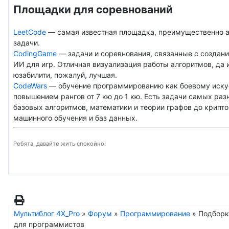
Площадки для соревнований
LeetCode
— самая известная площадка, преимущественно 
задачи.
CodingGame
— задачи и соревнования, связанные с создан
ИИ для игр. Отличная визуализация работы алгоритмов, да и
юзабилити, пожалуй, лучшая.
CodeWars
— обучение программированию как боевому иску
повышением рангов от 7 кю до 1 кю. Есть задачи самых разн
базовых алгоритмов, математики и теории графов до крипто
машинного обучения и баз данных.
Ребята, давайте жить спокойно!
Мультиблог 4X_Pro
»
Форум
»
Программирование
»
Подборк
для программистов