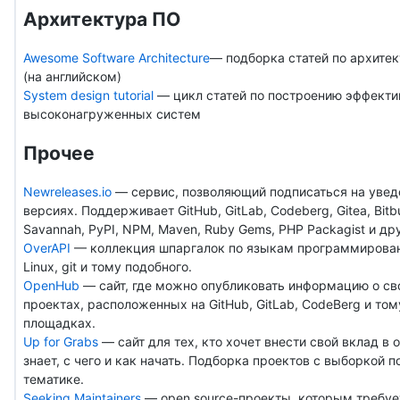
Архитектура ПО
Awesome Software Architecture
— подборка статей по архите
(на английском)
System design tutorial
— цикл статей по построению эффект
высоконагруженных систем
Прочее
Newreleases.io
— сервис, позволяющий подписаться на увед
версиях. Поддерживает GitHub, GitLab, Codeberg, Gitea, Bit
Savannah, PyPI, NPM, Maven, Ruby Gems, PHP Packagist и др
OverAPI
— коллекция шпаргалок по языкам программирова
Linux, git и тому подобного.
OpenHub
— сайт, где можно опубликовать информацию о сво
проектах, расположенных на GitHub, GitLab, CodeBerg и то
площадках.
Up for Grabs
— сайт для тех, кто хочет внести свой вклад в o
знает, с чего и как начать. Подборка проектов с выборкой п
тематике.
Seeking Maintainers
— open source-проекты, которым требуе